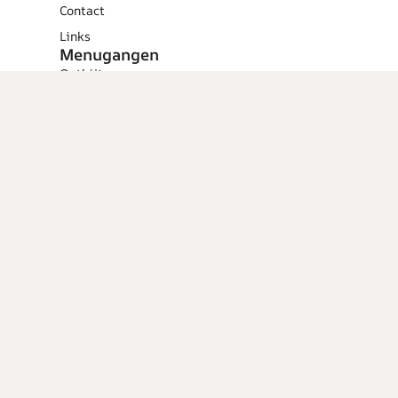
Contact
Links
Menugangen
Ontbijt
Tussendoortjes
Lunch
Voorgerechten
Hoofdgerechten
Dessert
Overig
Cocktails
Low calorie
recepten
Barbecue
Tips en
weetjes
Vlees