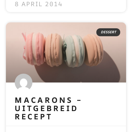
8 APRIL 2014
DESSERT
MACARONS –
UITGEBREID
RECEPT
READ MORE »