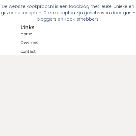
De website kookpraat.nl is een foodblog met leuke, unieke en
gezonde recepten. Deze recepten zijn geschreven door gast-
bloggers en kookliefhebbers.
Links
Home
Over ons
Contact
Links
Menugangen
Ontbijt
Tussendoortjes
Lunch
Voorgerechten
Hoofdgerechten
Dessert
Overig
Cocktails