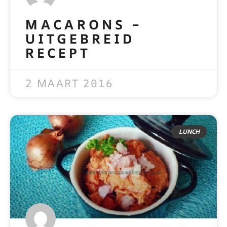
MACARONS –
UITGEBREID
RECEPT
READ MORE »
2 MAART 2016
LUNCH