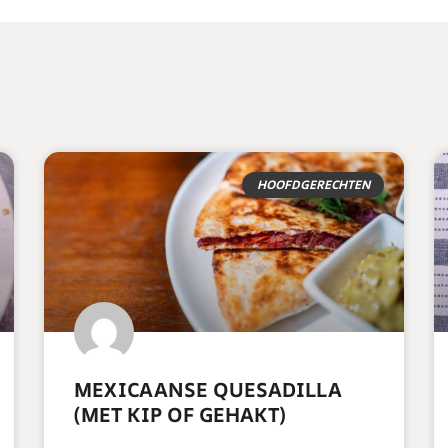
HOOFDGERECHTEN
MEXICAANSE QUESADILLA
(MET KIP OF GEHAKT)
READ MORE »