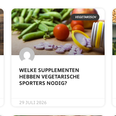
VEGETARISCH
WELKE SUPPLEMENTEN
HEBBEN VEGETARISCHE
SPORTERS NODIG?
READ MORE »
29 JULI 2026