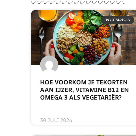
VEGETARISCH
HOE VOORKOM JE TEKORTEN
AAN IJZER, VITAMINE B12 EN
OMEGA 3 ALS VEGETARIËR?
READ MORE »
30 JULI 2026