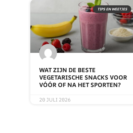
TIPS EN WEETJES
WAT ZIJN DE BESTE
VEGETARISCHE SNACKS VOOR
VÓÓR OF NA HET SPORTEN?
READ MORE »
20 JULI 2026