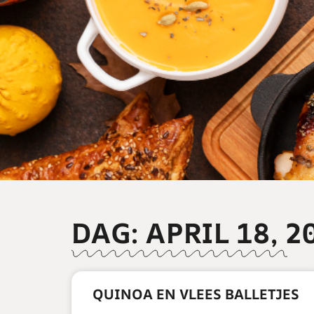
DAG: APRIL 18, 2
QUINOA EN VLEES BALLETJES
READ MORE »