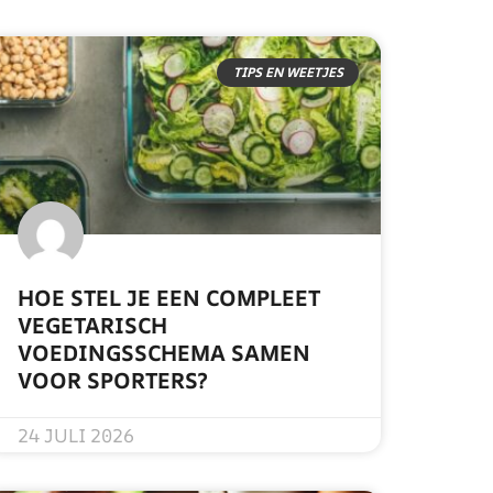
TIPS EN WEETJES
HOE STEL JE EEN COMPLEET
VEGETARISCH
VOEDINGSSCHEMA SAMEN
VOOR SPORTERS?
READ MORE »
24 JULI 2026