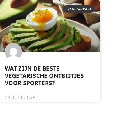
VEGETARISCH
WAT ZIJN DE BESTE
VEGETARISCHE ONTBIJTJES
VOOR SPORTERS?
READ MORE »
13 JULI 2026