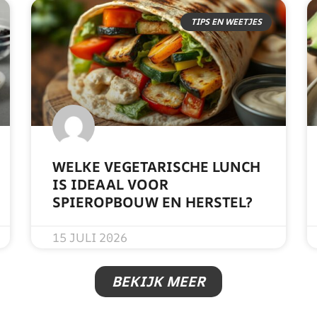
TIPS EN WEETJES
WELKE VEGETARISCHE LUNCH
IS IDEAAL VOOR
SPIEROPBOUW EN HERSTEL?
READ MORE »
15 JULI 2026
BEKIJK MEER