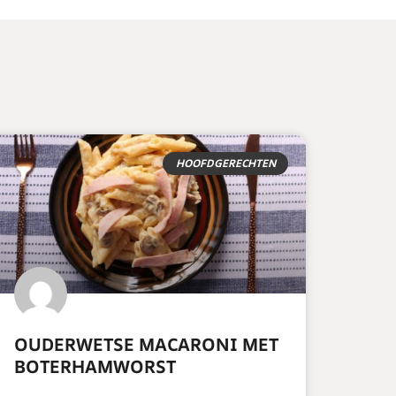
HOOFDGERECHTEN
OUDERWETSE MACARONI MET
BOTERHAMWORST
READ MORE »