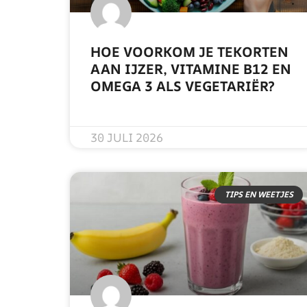
HOE VOORKOM JE TEKORTEN
AAN IJZER, VITAMINE B12 EN
OMEGA 3 ALS VEGETARIËR?
READ MORE »
30 JULI 2026
TIPS EN WEETJES