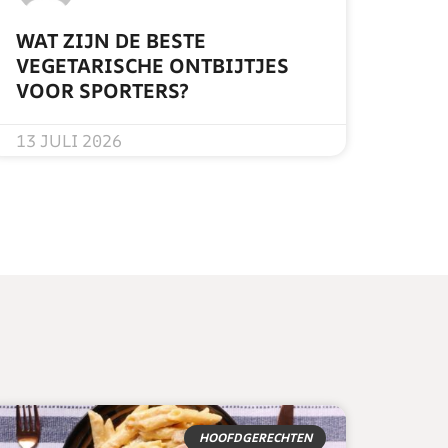
WAT ZIJN DE BESTE
VEGETARISCHE ONTBIJTJES
VOOR SPORTERS?
READ MORE »
13 JULI 2026
HOOFDGERECHTEN