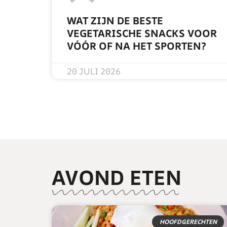
WAT ZIJN DE BESTE
VEGETARISCHE SNACKS VOOR
VÓÓR OF NA HET SPORTEN?
READ MORE »
20 JULI 2026
AVOND ETEN
HOOFDGERECHTEN