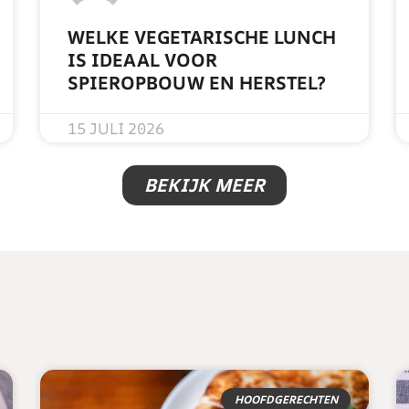
WELKE VEGETARISCHE LUNCH
IS IDEAAL VOOR
SPIEROPBOUW EN HERSTEL?
READ MORE »
15 JULI 2026
BEKIJK MEER
HOOFDGERECHTEN