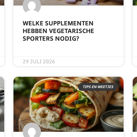
WELKE SUPPLEMENTEN
HEBBEN VEGETARISCHE
SPORTERS NODIG?
READ MORE »
29 JULI 2026
TIPS EN WEETJES