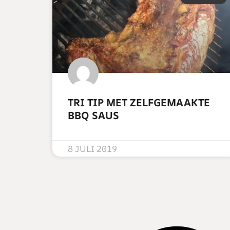
TRI TIP MET ZELFGEMAAKTE
BBQ SAUS
READ MORE »
8 JULI 2019