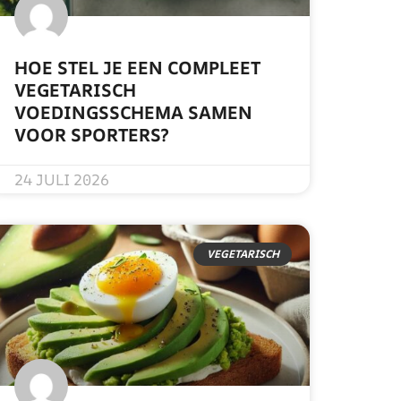
HOE STEL JE EEN COMPLEET
VEGETARISCH
VOEDINGSSCHEMA SAMEN
VOOR SPORTERS?
READ MORE »
24 JULI 2026
VEGETARISCH