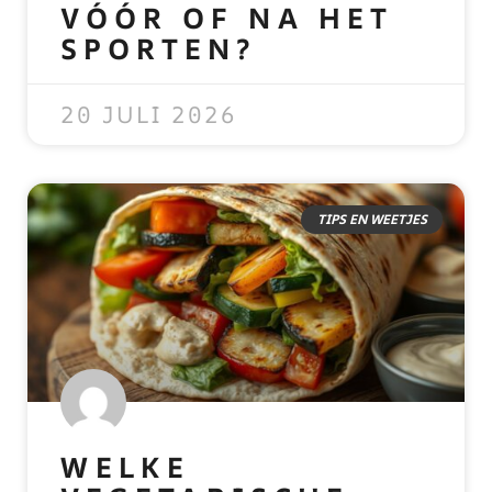
VÓÓR OF NA HET
SPORTEN?
READ MORE »
20 JULI 2026
TIPS EN WEETJES
WELKE