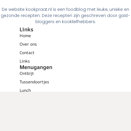
De website kookpraat.nl is een foodblog met leuke, unieke en
gezonde recepten. Deze recepten zijn geschreven door gast-
bloggers en kookliefhebbers.
Links
Home
Over ons
Contact
Links
Menugangen
Ontbijt
Tussendoortjes
Lunch
Voorgerechten
Hoofdgerechten
Dessert
Overig
Cocktails