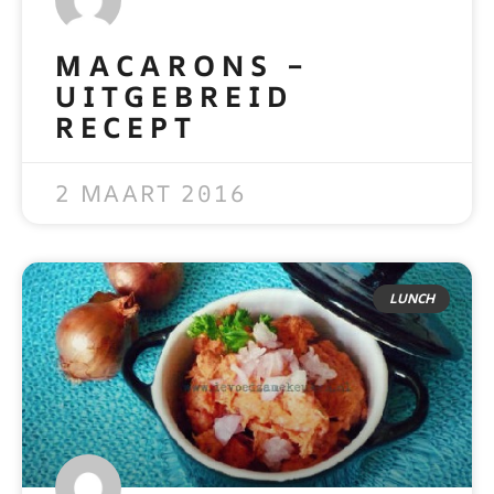
MACARONS –
UITGEBREID
RECEPT
READ MORE »
2 MAART 2016
LUNCH