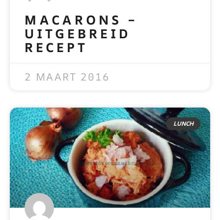
MACARONS –
UITGEBREID
RECEPT
READ MORE »
2 MAART 2016
LUNCH