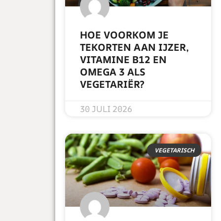
HOE VOORKOM JE
TEKORTEN AAN IJZER,
VITAMINE B12 EN
OMEGA 3 ALS
VEGETARIËR?
READ MORE »
30 JULI 2026
VEGETARISCH