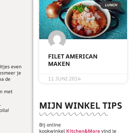
LUNCH
FILET AMERICAN
MAKEN
itjes even
besmeer je
READ MORE »
11 JUNI 2014
na de
en met
MIJN WINKEL TIPS
.
ila!
Bij online
kookwinkel
Kitchen&More
vind je