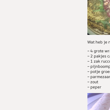
Wat heb je 
– 4 grote w
– 2 pakjes 
– 1 zak rucc
– pijnboomp
– potje gro
– parmezaa
– zout
– peper