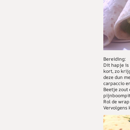
Bereiding:
Dit hapje is
kort, zo kr
deze dun met
carpaccio e
Beetje zout
pijnboompit
Rol de wrap 
Vervolgens k