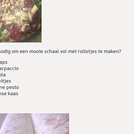
nodig om een mooie schaal vol met rolletjes te maken?
raps
carpaccio
ola
itjes
ene pesto
nse kaas