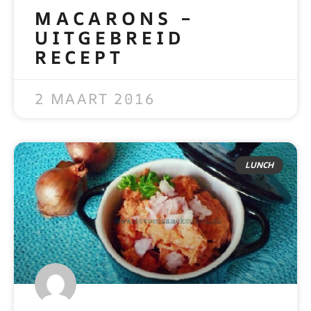
MACARONS –
UITGEBREID
RECEPT
READ MORE »
2 MAART 2016
LUNCH