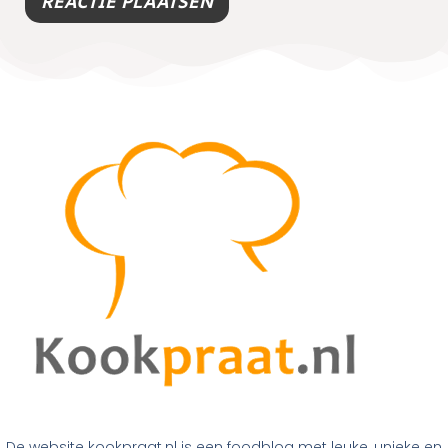
De website kookpraat.nl is een foodblog met leuke, unieke en