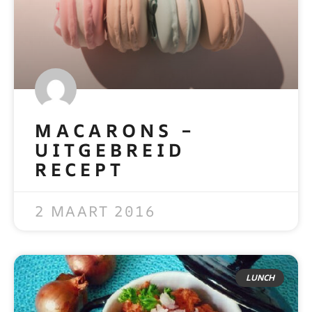
MACARONS –
UITGEBREID
RECEPT
READ MORE »
2 MAART 2016
LUNCH