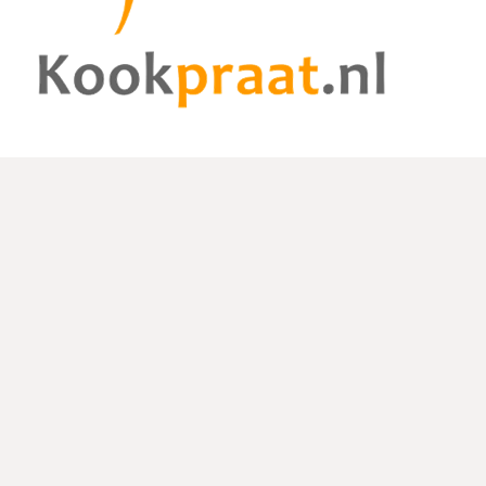
De website kookpraat.nl is een foodblog met leuke, unieke en
gezonde recepten. Deze recepten zijn geschreven door gast-
bloggers en kookliefhebbers.
Links
Home
Over ons
Contact
Links
Menugangen
Ontbijt
Tussendoortjes
Lunch