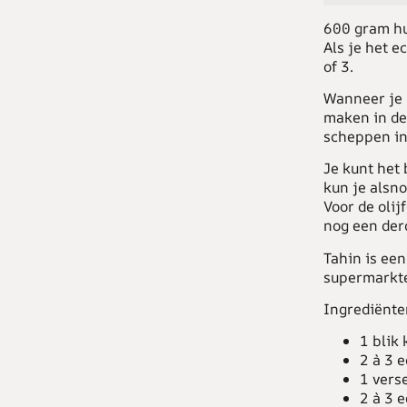
600 gram hu
Als je het e
of 3.
Wanneer je 
maken in de
scheppen in
Je kunt het
kun je alsno
Voor de olij
nog een derd
Tahin is ee
supermarkte
Ingrediënt
1 blik
2 à 3 e
1 vers
2 à 3 