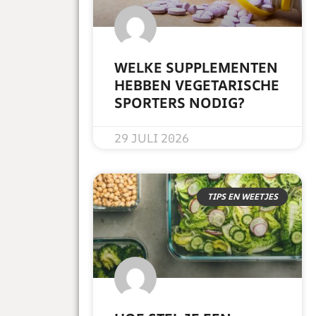
WELKE SUPPLEMENTEN
HEBBEN VEGETARISCHE
SPORTERS NODIG?
READ MORE »
29 JULI 2026
TIPS EN WEETJES