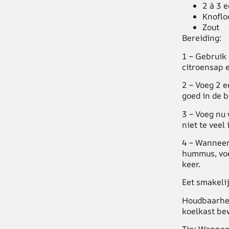
2 à 3 
Knoflo
Zout
Bereiding:
1 –
Gebruik 
citroensap e
2 –
Voeg 2 ee
goed in de b
3 –
Voeg nu w
niet te veel 
4 –
Wanneer 
hummus, voeg
keer.
Eet smakelij
Houdbaarhe
koelkast bew