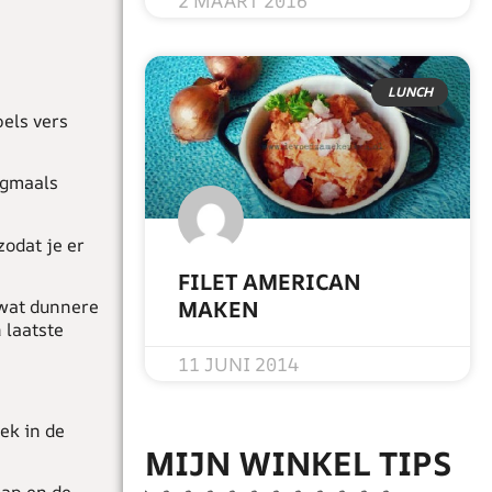
2 MAART 2016
LUNCH
els vers
nogmaals
zodat je er
FILET AMERICAN
MAKEN
 wat dunnere
 laatste
READ MORE »
11 JUNI 2014
ek in de
MIJN WINKEL TIPS