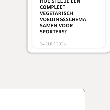
HOE STEL JE EEN
COMPLEET
VEGETARISCH
VOEDINGSSCHEMA
SAMEN VOOR
SPORTERS?
READ MORE »
24 JULI 2026