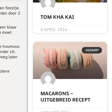
en feestje.
t dan door 2
TOM KHA KAI
READ MORE »
eer klaar
8 APRIL 2014
m moet
de houmous
DESSERT
nder zit.
voeg later
otere
MACARONS –
UITGEBREID RECEPT
READ MORE »