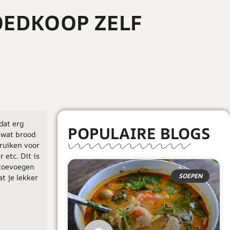
OEDKOOP ZELF
dat erg
POPULAIRE BLOGS
 wat brood
bruiken voor
 etc. Dit is
 toevoegen
SOEPEN
at je lekker