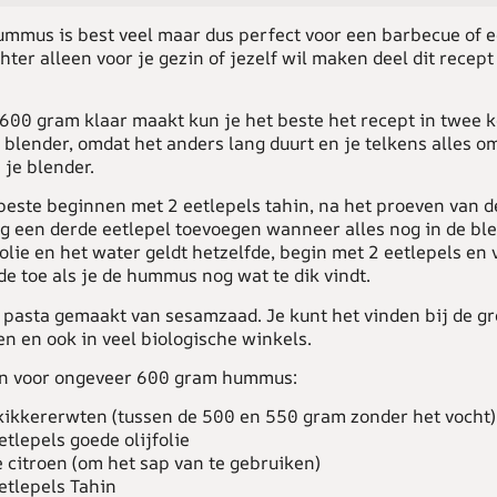
mmus is best veel maar dus perfect voor een barbecue of e
chter alleen voor je gezin of jezelf wil maken deel dit recep
600 gram klaar maakt kun je het beste het recept in twee k
 blender, omdat het anders lang duurt en je telkens alles o
 je blender.
 beste beginnen met 2 eetlepels tahin, na het proeven van 
g een derde eetlepel toevoegen wanneer alles nog in de ble
folie en het water geldt hetzelfde, begin met 2 eetlepels en 
e toe als je de hummus nog wat te dik vindt.
n pasta gemaakt van sesamzaad. Je kunt het vinden bij de gr
n en ook in veel biologische winkels.
en voor ongeveer 600 gram hummus:
 kikkererwten (tussen de 500 en 550 gram zonder het vocht)
etlepels goede olijfolie
e citroen (om het sap van te gebruiken)
eetlepels Tahin