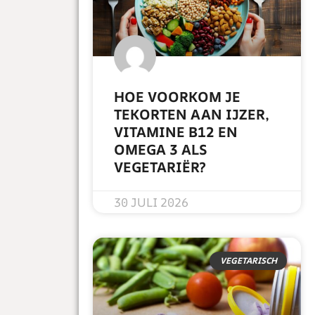
HOE VOORKOM JE
TEKORTEN AAN IJZER,
VITAMINE B12 EN
OMEGA 3 ALS
VEGETARIËR?
READ MORE »
30 JULI 2026
VEGETARISCH