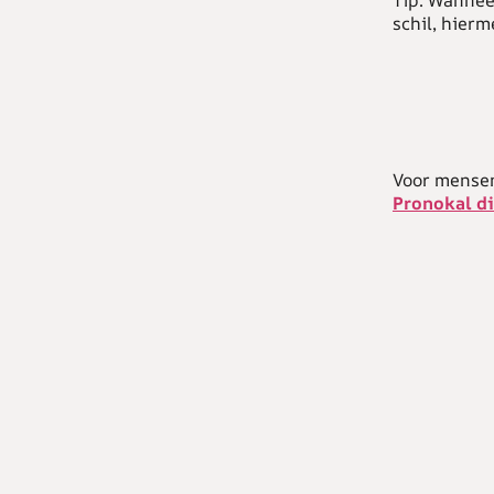
Tip:
Wanneer 
schil, hier
Voor mensen
Pronokal di