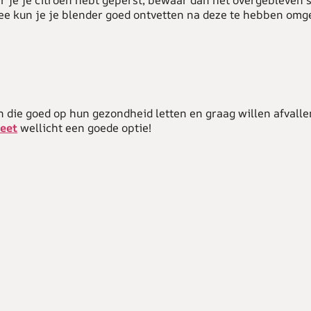
je je citroen hebt geperst, bewaar dan het overgebleven 
mee kun je je blender goed ontvetten na deze te hebben omg
 die goed op hun gezondheid letten en graag willen afvallen
eet
wellicht een goede optie!