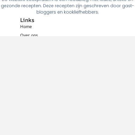
gezonde recepten. Deze recepten zijn geschreven door gast-
bloggers en kookliefhebbers.
Links
Home
Over ons
Contact
Links
Menugangen
Ontbijt
Tussendoortjes
Lunch
Voorgerechten
Hoofdgerechten
Dessert
Overig
Cocktails
Low calorie