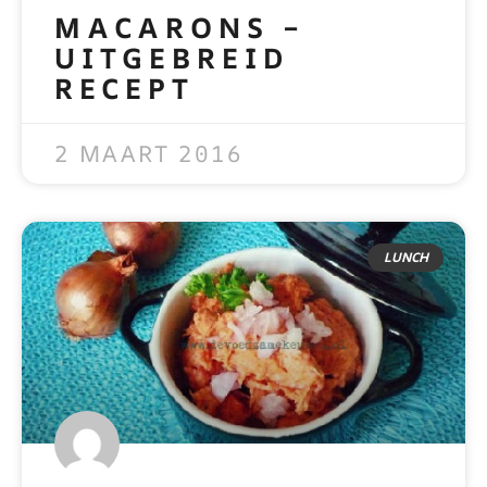
MACARONS –
UITGEBREID
RECEPT
READ MORE »
2 MAART 2016
LUNCH