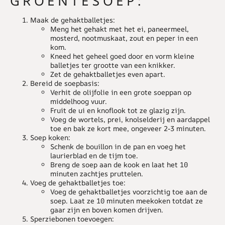
GROENTESOEP:
Maak de gehaktballetjes:
Meng het gehakt met het ei, paneermeel,
mosterd, nootmuskaat, zout en peper in een
kom.
Kneed het geheel goed door en vorm kleine
balletjes ter grootte van een knikker.
Zet de gehaktballetjes even apart.
Bereid de soepbasis:
Verhit de olijfolie in een grote soeppan op
middelhoog vuur.
Fruit de ui en knoflook tot ze glazig zijn.
Voeg de wortels, prei, knolselderij en aardappel
toe en bak ze kort mee, ongeveer 2-3 minuten.
Soep koken:
Schenk de bouillon in de pan en voeg het
laurierblad en de tijm toe.
Breng de soep aan de kook en laat het 10
minuten zachtjes pruttelen.
Voeg de gehaktballetjes toe:
Voeg de gehaktballetjes voorzichtig toe aan de
soep. Laat ze 10 minuten meekoken totdat ze
gaar zijn en boven komen drijven.
Sperziebonen toevoegen: