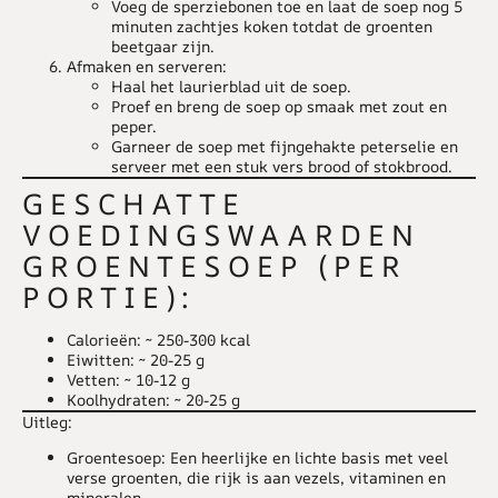
Voeg de sperziebonen toe en laat de soep nog 5
minuten zachtjes koken totdat de groenten
beetgaar zijn.
Afmaken en serveren:
Haal het laurierblad uit de soep.
Proef en breng de soep op smaak met zout en
peper.
Garneer de soep met fijngehakte peterselie en
serveer met een stuk vers brood of stokbrood.
GESCHATTE
VOEDINGSWAARDEN
GROENTESOEP (PER
PORTIE):
Calorieën
: ~ 250-300 kcal
Eiwitten
: ~ 20-25 g
Vetten
: ~ 10-12 g
Koolhydraten
: ~ 20-25 g
Uitleg
:
Groentesoep
: Een heerlijke en lichte basis met veel
verse groenten, die rijk is aan vezels, vitaminen en
mineralen.