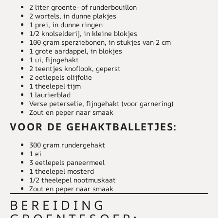
2 liter groente- of runderbouillon
2 wortels, in dunne plakjes
1 prei, in dunne ringen
1/2 knolselderij, in kleine blokjes
100 gram sperziebonen, in stukjes van 2 cm
1 grote aardappel, in blokjes
1 ui, fijngehakt
2 teentjes knoflook, geperst
2 eetlepels olijfolie
1 theelepel tijm
1 laurierblad
Verse peterselie, fijngehakt (voor garnering)
Zout en peper naar smaak
VOOR DE GEHAKTBALLETJES:
300 gram rundergehakt
1 ei
3 eetlepels paneermeel
1 theelepel mosterd
1/2 theelepel nootmuskaat
Zout en peper naar smaak
BEREIDING