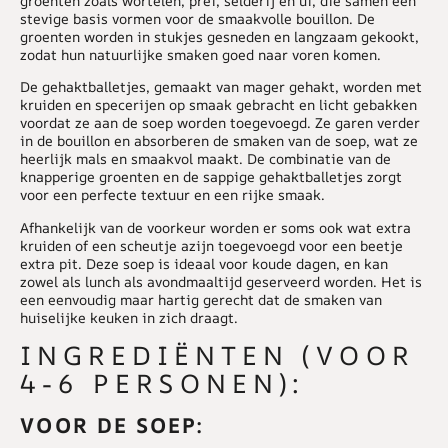
groenten zoals wortelen, prei, selderij en ui, die samen een
stevige basis vormen voor de smaakvolle bouillon. De
groenten worden in stukjes gesneden en langzaam gekookt,
zodat hun natuurlijke smaken goed naar voren komen.
De gehaktballetjes, gemaakt van mager gehakt, worden met
kruiden en specerijen op smaak gebracht en licht gebakken
voordat ze aan de soep worden toegevoegd. Ze garen verder
in de bouillon en absorberen de smaken van de soep, wat ze
heerlijk mals en smaakvol maakt. De combinatie van de
knapperige groenten en de sappige gehaktballetjes zorgt
voor een perfecte textuur en een rijke smaak.
Afhankelijk van de voorkeur worden er soms ook wat extra
kruiden of een scheutje azijn toegevoegd voor een beetje
extra pit. Deze soep is ideaal voor koude dagen, en kan
zowel als lunch als avondmaaltijd geserveerd worden. Het is
een eenvoudig maar hartig gerecht dat de smaken van
huiselijke keuken in zich draagt.
INGREDIËNTEN (VOOR
4-6 PERSONEN):
VOOR DE SOEP: