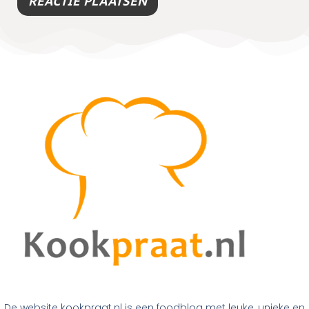
De website kookpraat.nl is een foodblog met leuke, unieke en