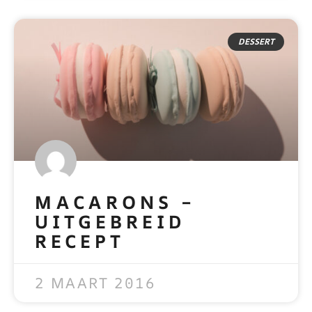
DESSERT
MACARONS –
UITGEBREID
RECEPT
READ MORE »
2 MAART 2016