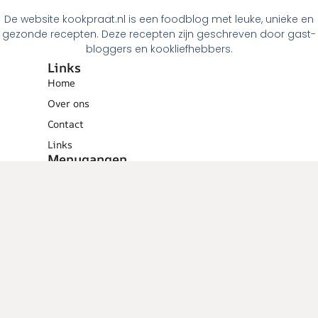
De website kookpraat.nl is een foodblog met leuke, unieke en
gezonde recepten. Deze recepten zijn geschreven door gast-
bloggers en kookliefhebbers.
Links
Home
Over ons
Contact
Links
Menugangen
Ontbijt
Tussendoortjes
Lunch
Voorgerechten
Hoofdgerechten
Dessert
Overig
Cocktails