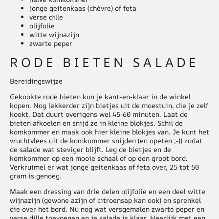
jonge geitenkaas (chèvre) of feta
verse dille
olijfolie
witte wijnazijn
zwarte peper
RODE BIETEN SALADE
Bereidingswijze
Gekookte rode bieten kun je kant-en-klaar in de winkel
kopen. Nog lekkerder zijn bietjes uit de moestuin, die je zelf
kookt. Dat duurt overigens wel 45-60 minuten. Laat de
bieten afkoelen en snijd ze in kleine blokjes. Schil de
komkommer en maak ook hier kleine blokjes van. Je kunt het
vruchtvlees uit de komkommer snijden (en opeten ;-)) zodat
de salade wat steviger blijft. Leg de bietjes en de
komkommer op een mooie schaal of op een groot bord.
Verkruimel er wat jonge geitenkaas of feta over, 25 tot 50
gram is genoeg.
Maak een dressing van drie delen olijfolie en een deel witte
wijnazijn (gewone azijn of citroensap kan ook) en sprenkel
die over het bord. Nu nog wat versgemalen zwarte peper en
verse dille toevoegen en je salade is klaar. Heerlijk met een