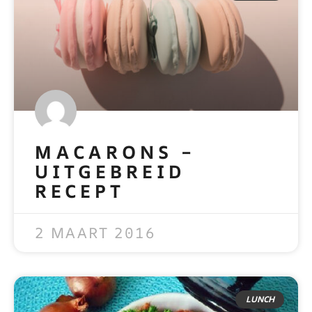
MACARONS –
UITGEBREID
RECEPT
READ MORE »
2 MAART 2016
LUNCH