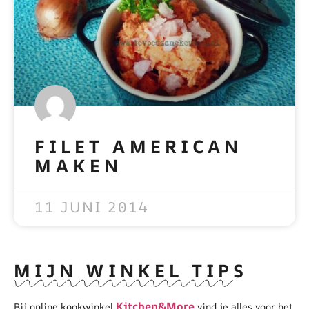
FILET AMERICAN
MAKEN
READ MORE »
11 JUNI 2014
MIJN WINKEL TIPS
Kitchen&More
Bij online kookwinkel
vind je alles voor het