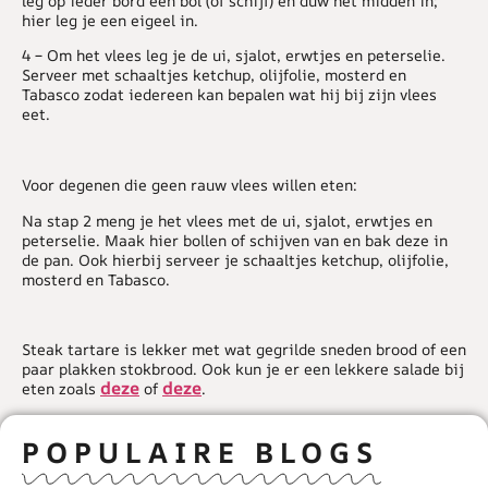
leg op ieder bord een bol (of schijf) en duw het midden in;
hier leg je een eigeel in.
4 – Om het vlees leg je de ui, sjalot, erwtjes en peterselie.
Serveer met schaaltjes ketchup, olijfolie, mosterd en
Tabasco zodat iedereen kan bepalen wat hij bij zijn vlees
eet.
Voor degenen die geen rauw vlees willen eten:
Na stap 2 meng je het vlees met de ui, sjalot, erwtjes en
peterselie. Maak hier bollen of schijven van en bak deze in
de pan. Ook hierbij serveer je schaaltjes ketchup, olijfolie,
mosterd en Tabasco.
Steak tartare is lekker met wat gegrilde sneden brood of een
paar plakken stokbrood. Ook kun je er een lekkere salade bij
deze
deze
eten zoals
of
.
POPULAIRE BLOGS