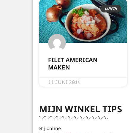
LUNCH
FILET AMERICAN
MAKEN
READ MORE »
11 JUNI 2014
MIJN WINKEL TIPS
Bij online