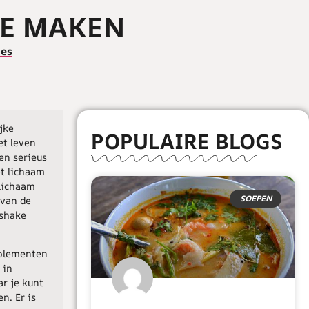
KE MAKEN
ies
jke
POPULAIRE BLOGS
et leven
en serieus
et lichaam
 lichaam
SOEPEN
 van de
tshake
pplementen
in
r je kunt
n. Er is