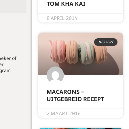
TOM KHA KAI
READ MORE »
8 APRIL 2014
DESSERT
beker of
er
 gram
MACARONS –
UITGEBREID RECEPT
READ MORE »
2 MAART 2016