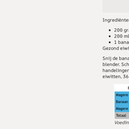
Ingrediënte
200 g
200 ml
1 ban
Gezond eiwi
Snij de ban
blender. Sch
handelingen
eiwitten, 3
Voedin