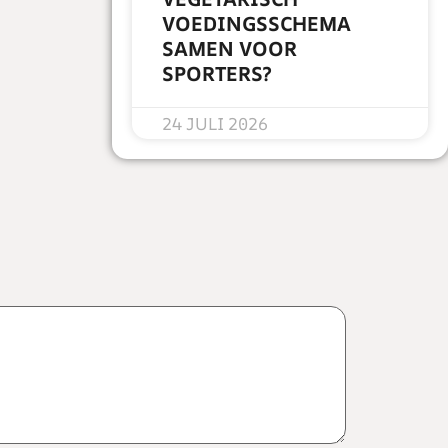
VOEDINGSSCHEMA
SAMEN VOOR
SPORTERS?
READ MORE »
24 JULI 2026