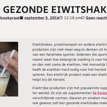
N GEZONDE EIWITSHA
12:18 pm
kookpraat
september 5, 2016
Geen react
Eiwitshakes, proteïnerepen en andere eiwitri
producten zijn niet meer weg te denken uit h
van een fanatieke sporter. Iedereen die sport
neemt weet hoe belangrijk voeding is voor h
en dan met name de eiwitten. Het menselijk
heeft de eiwitten hard nodig voor het herstel
spieren. Een eiwitrijk product zoals een eiwi
helpt bij dit herstel.
Eiwitrijke producten zijn het populairste su
te koop
ter wereld. Ze zijn als supplementen
verschillende vormen, kleuren en smaken maa
ook gewoon zelf een gezonde eiwitshake make