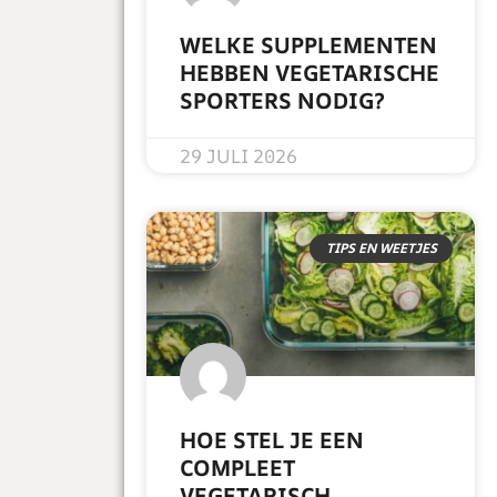
WELKE SUPPLEMENTEN
HEBBEN VEGETARISCHE
SPORTERS NODIG?
READ MORE »
29 JULI 2026
TIPS EN WEETJES
HOE STEL JE EEN
COMPLEET
VEGETARISCH