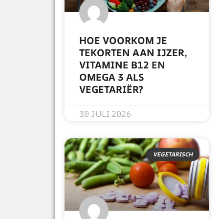
HOE VOORKOM JE
TEKORTEN AAN IJZER,
VITAMINE B12 EN
OMEGA 3 ALS
VEGETARIËR?
READ MORE »
30 JULI 2026
VEGETARISCH