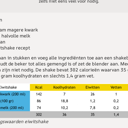
zelfs niet eens veel voor nodig.
n
ram magere kwark
 halvolle melk
aan
tshake recept
aan in stukken en voeg alle ingrediënten toe aan een shake
udt de beker tot alles gemengd is of zet de blender aan. Me
 zijn niet nodig. De shake bevat 302 calorieën waarvan 35
6 gram koolhydraten en slechts 1,4 gram vet.
gswaarden eiwitshake