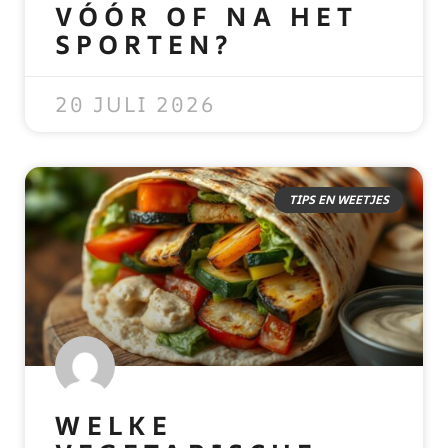
VÓÓR OF NA HET
SPORTEN?
READ MORE »
20 JULI 2026
TIPS EN WEETJES
WELKE