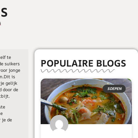
ES
s
elf te
POPULAIRE BLOGS
e suikers
voor jonge
n.Dit is
je gelijk
SOEPEN
d door de
bijt.
ste
te
 je de