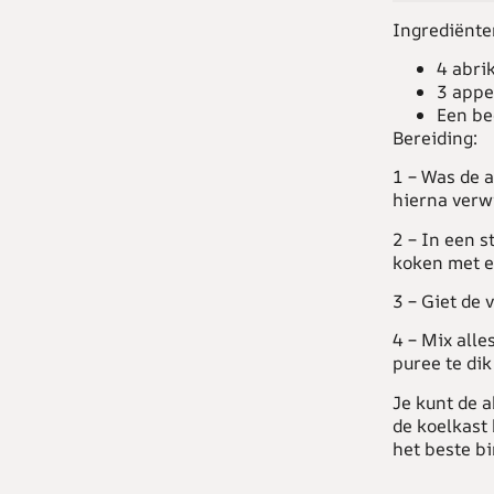
Ingrediënte
4 abri
3 appe
Een bee
Bereiding:
1 – Was de a
hierna verwi
2 – In een s
koken met e
3 – Giet de 
4 – Mix alle
puree te dik
Je kunt de 
de koelkast
het beste b