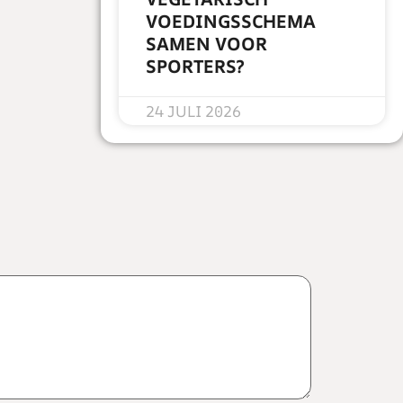
VOEDINGSSCHEMA
SAMEN VOOR
SPORTERS?
READ MORE »
24 JULI 2026