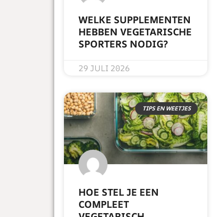
WELKE SUPPLEMENTEN
HEBBEN VEGETARISCHE
SPORTERS NODIG?
READ MORE »
29 JULI 2026
TIPS EN WEETJES
HOE STEL JE EEN
COMPLEET
VEGETARISCH