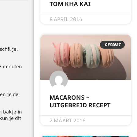
TOM KHA KAI
READ MORE »
8 APRIL 2014
DESSERT
chil je,
 7 minuten
en je de
MACARONS –
UITGEBREID RECEPT
n bakje in
READ MORE »
un je dit
2 MAART 2016