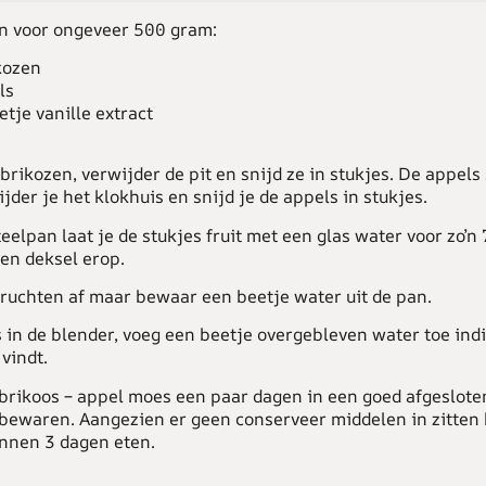
n voor ongeveer 500 gram:
kozen
ls
tje vanille extract
brikozen, verwijder de pit en snijd ze in stukjes. De appels s
jder je het klokhuis en snijd je de appels in stukjes.
teelpan laat je de stukjes fruit met een glas water voor zo’n
en deksel erop.
vruchten af maar bewaar een beetje water uit de pan.
s in de blender, voeg een beetje overgebleven water toe indi
 vindt.
abrikoos – appel moes een paar dagen in een goed afgeslote
 bewaren. Aangezien er geen conserveer middelen in zitten k
innen 3 dagen eten.