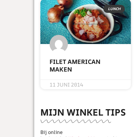
LUNCH
FILET AMERICAN
MAKEN
READ MORE »
11 JUNI 2014
MIJN WINKEL TIPS
Bij online