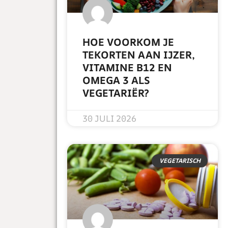
HOE VOORKOM JE
TEKORTEN AAN IJZER,
VITAMINE B12 EN
OMEGA 3 ALS
VEGETARIËR?
READ MORE »
30 JULI 2026
VEGETARISCH