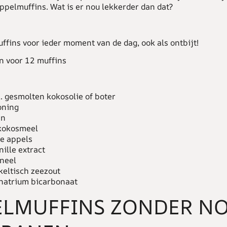
ppelmuffins. Wat is er nou lekkerder dan dat?
ffins voor ieder moment van de dag, ook als ontbijt!
n voor 12 muffins
. gesmolten kokosolie of boter
oning
en
 kokosmeel
ne appels
anille extract
aneel
 keltisch zeezout
. natrium bicarbonaat
ELMUFFINS ZONDER N