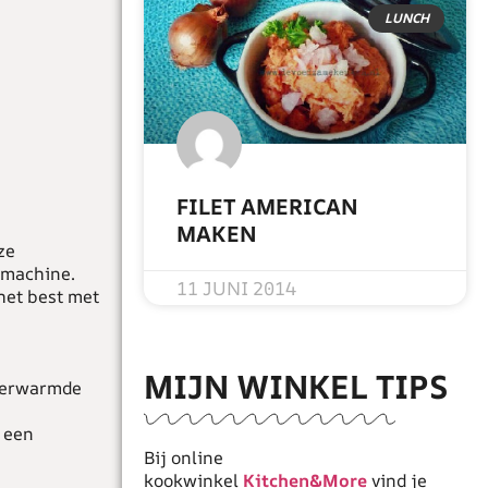
LUNCH
FILET AMERICAN
MAKEN
ze
nmachine.
READ MORE »
11 JUNI 2014
het best met
MIJN WINKEL TIPS
rverwarmde
r een
Bij online
kookwinkel
Kitchen&More
vind je