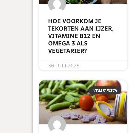
HOE VOORKOM JE
TEKORTEN AAN IJZER,
VITAMINE B12 EN
OMEGA 3 ALS
VEGETARIËR?
READ MORE »
30 JULI 2026
VEGETARISCH