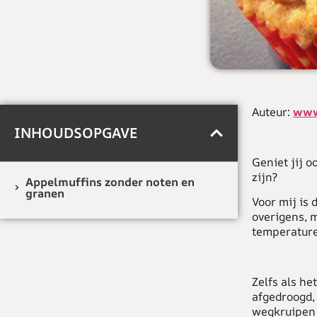
Auteur:
www
INHOUDSOPGAVE
Geniet jij o
zijn?
Appelmuffins zonder noten en
granen
Voor mij is 
overigens, m
temperature
Zelfs als he
afgedroogd,
wegkruipen 