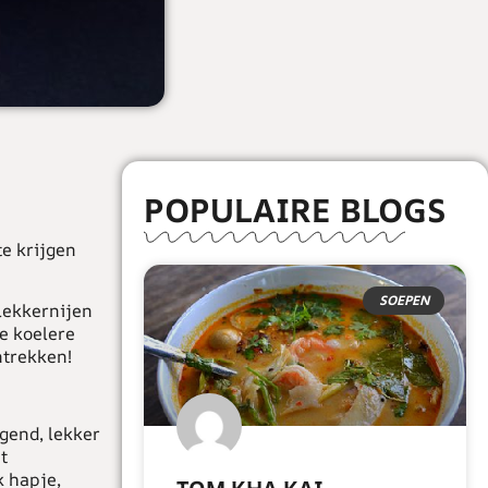
POPULAIRE BLOGS
te krijgen
SOEPEN
 lekkernijen
de koelere
ntrekken!
egend, lekker
t
k hapje,