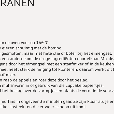
GRANEN
m de oven voor op 160 ˚C
e eieren schuimig met de honing.
e gesmolten, maar niet hete olie of boter bij het eimengsel.
n een andere kom de droge ingrediënten door elkaar. Mix de
gens door het eimengsel met een staafmixer of in de keuke
eel heeft sterk de neiging tot klonteren, daarom werkt dit 
aafmixer.
en rasp de appels en roer deze door het beslag.
n muffinvorm in of gebruik van die cupcake papiertjes.
l het beslag over de vormpjes en plaats de vorm in de voo
 muffins in ongeveer 35 minuten gaar. Ze zijn klaar als je e
ikker insteekt en die er weer schoon uit komt.