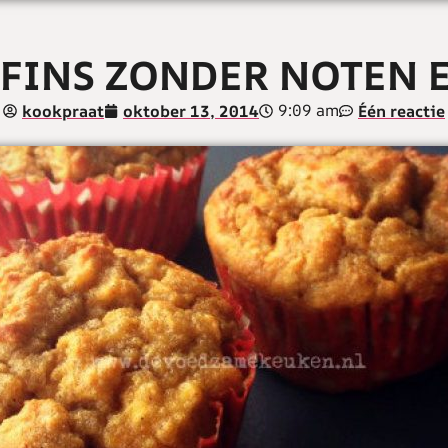
FINS ZONDER NOTEN 
9:09 am
kookpraat
oktober 13, 2014
Één reactie