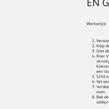
EN 
Werkwijze
Verwar
Klop d
Giet d
Roer i
vervol
Kokosm
een st
Schil 
Vet ee
Verdee
oven.
Bak de
satépr