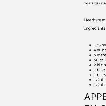
zoals deze a
Heerlijke mu
Ingrediënte
125 ml
4 el. h
6 eier
60 gr.
2 klei
1 tl. v
1 tl. k
1/2 tl.
1/2 tl
APP