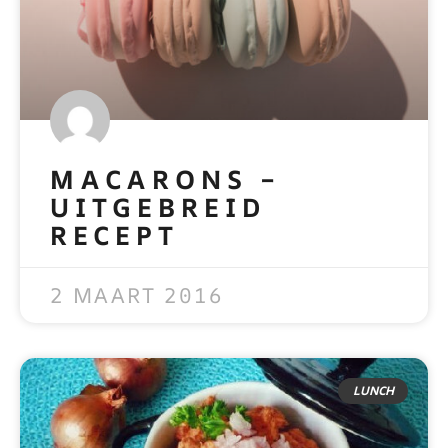
MACARONS –
UITGEBREID
RECEPT
READ MORE »
2 MAART 2016
LUNCH