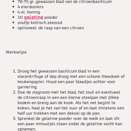
70-75 gr. gewassen blad van de citroenbasilicum
4 eierdooiers
4 el. honing
gelatine
1tl
poeder
snufje keltisch zeezout
optioneel: de rasp van een citroen
Werkwijze
Droog het gewassen basilicum blad in een
slacentrifuge of dep droog met een schone theedoek of
keukenpapier. Houd een paar blaadjes achter voor
garnering.
Doe de slagroom met het blad, het zout en eventueel
de citroenrasp in een een kleine steelpan met dikke
bodem en breng aan de kook. Als het net begint te
koken, haal je het van het vuur af en laat minstens een
half uur trekken met een deksel op de pan.
Sprenkel de gelatine poeder over de melk en laat dit
een paar minuutjes staan zodat de gelatine vocht kan
opnemen.