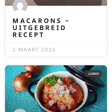
MACARONS –
UITGEBREID
RECEPT
READ MORE »
2 MAART 2016
LUNCH