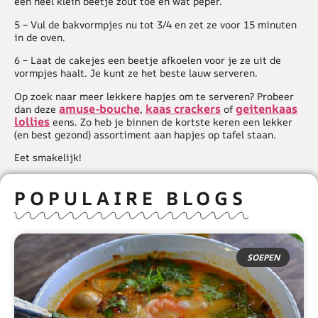
een heel klein beetje zout toe en wat peper.
5 – Vul de bakvormpjes nu tot 3/4 en zet ze voor 15 minuten
in de oven.
6 – Laat de cakejes een beetje afkoelen voor je ze uit de
vormpjes haalt. Je kunt ze het beste lauw serveren.
Op zoek naar meer lekkere hapjes om te serveren? Probeer
amuse-bouche
kaas crackers
geitenkaas
dan deze
,
of
lollies
eens. Zo heb je binnen de kortste keren een lekker
(en best gezond) assortiment aan hapjes op tafel staan.
Eet smakelijk!
POPULAIRE BLOGS
SOEPEN