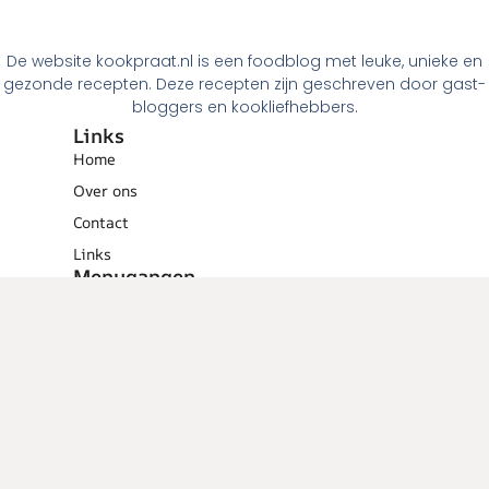
De website kookpraat.nl is een foodblog met leuke, unieke en
gezonde recepten. Deze recepten zijn geschreven door gast-
bloggers en kookliefhebbers.
Links
Home
Over ons
Contact
Links
Menugangen
Ontbijt
Tussendoortjes
Lunch
Voorgerechten
Hoofdgerechten
Dessert
Overig