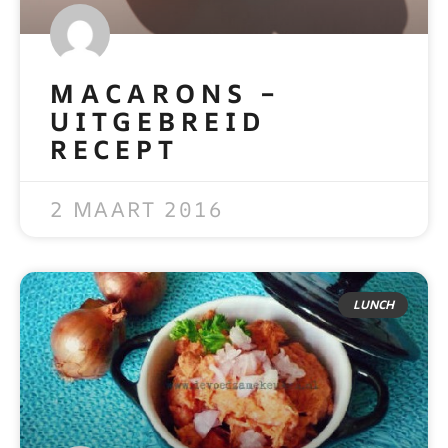
MACARONS –
UITGEBREID
RECEPT
READ MORE »
2 MAART 2016
LUNCH