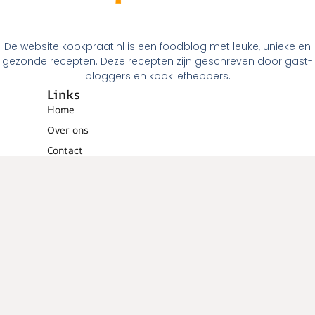
De website kookpraat.nl is een foodblog met leuke, unieke en
gezonde recepten. Deze recepten zijn geschreven door gast-
bloggers en kookliefhebbers.
Links
Home
Over ons
Contact
Links
Menugangen
Ontbijt
Tussendoortjes
Lunch
Voorgerechten
Hoofdgerechten
Dessert