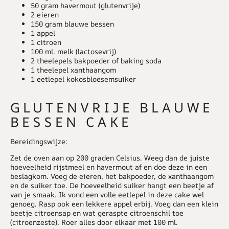
50 gram havermout (glutenvrije)
2 eieren
150 gram blauwe bessen
1 appel
1 citroen
100 ml. melk (lactosevrij)
2 theelepels bakpoeder of baking soda
1 theelepel xanthaangom
1 eetlepel kokosbloesemsuiker
GLUTENVRIJE BLAUWE
BESSEN CAKE
Bereidingswijze:
Zet de oven aan op 200 graden Celsius. Weeg dan de juiste
hoeveelheid rijstmeel en havermout af en doe deze in een
beslagkom. Voeg de eieren, het bakpoeder, de xanthaangom
en de suiker toe. De hoeveelheid suiker hangt een beetje af
van je smaak. Ik vond een volle eetlepel in deze cake wel
genoeg. Rasp ook een lekkere appel erbij. Voeg dan een klein
beetje citroensap en wat geraspte citroenschil toe
(citroenzeste). Roer alles door elkaar met 100 ml.