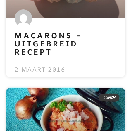
MACARONS –
UITGEBREID
RECEPT
READ MORE »
2 MAART 2016
LUNCH