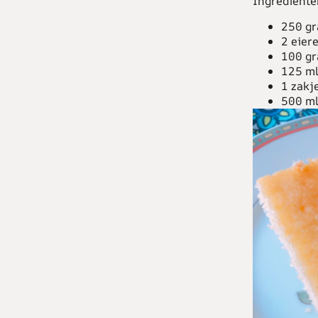
Ingrediënte
250 gr
2 eier
100 gr
125 ml
1 zakje
500 ml