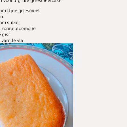
n voor 1 grote griesmeelcake:
am fijne griesmeel
en
am suiker
 zonnebloemolie
 gist
 vanille vla