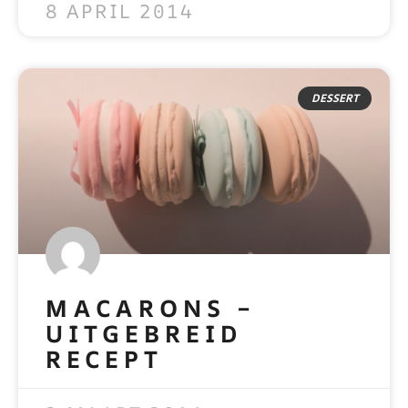
8 APRIL 2014
DESSERT
MACARONS –
UITGEBREID
RECEPT
READ MORE »