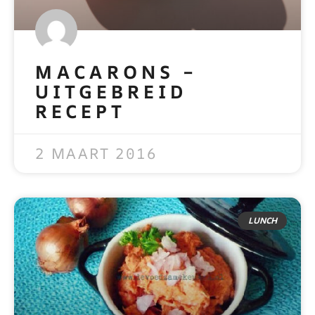
MACARONS –
UITGEBREID
RECEPT
READ MORE »
2 MAART 2016
LUNCH