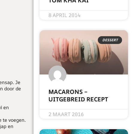
TOM KHA KAI
READ MORE »
8 APRIL 2014
DESSERT
ensap. Je
en door de
MACARONS –
UITGEBREID RECEPT
ui en
READ MORE »
2 MAART 2016
e te voegen.
jap en