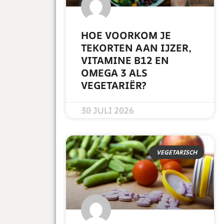
HOE VOORKOM JE
TEKORTEN AAN IJZER,
VITAMINE B12 EN
OMEGA 3 ALS
VEGETARIËR?
READ MORE »
30 JULI 2026
VEGETARISCH