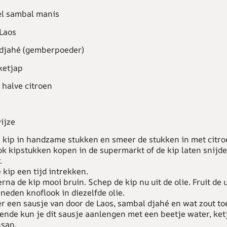
el sambal manis
 Laos
 djahé (gemberpoeder)
ketjap
 halve citroen
ijze
e kip in handzame stukken en smeer de stukken in met citro
ok kipstukken kopen in de supermarkt of de kip laten snijd
.
 kip een tijd intrekken.
rna de kip mooi bruin. Schep de kip nu uit de olie. Fruit de 
sneden knoflook in diezelfde olie.
r een sausje van door de Laos, sambal djahé en wat zout to
rende kun je dit sausje aanlengen met een beetje water, ket
nsap.