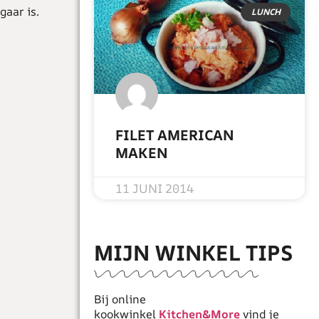
gaar is.
LUNCH
FILET AMERICAN
MAKEN
READ MORE »
11 JUNI 2014
MIJN WINKEL TIPS
Bij online
kookwinkel
Kitchen&More
vind je