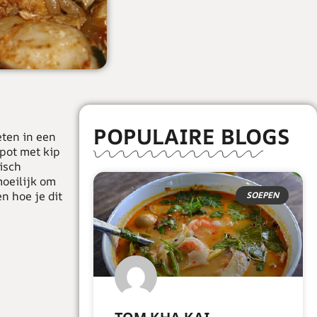
POPULAIRE BLOGS
eten in een
fpot met kip
isch
moeilijk om
n hoe je dit
SOEPEN