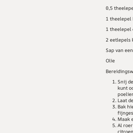
0,5 theelep
1 theelepel
1 theelepel
2 eetlepels 
Sap van een
Olie
Bereidingsw
Snij d
kunt o
poelier
Laat de
Bak hie
fijnge
Maak e
Al roe
citroe