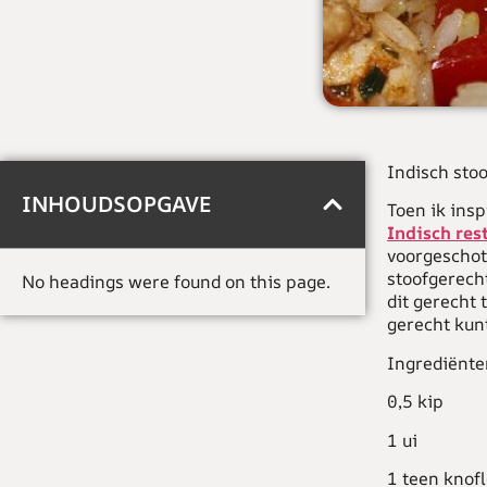
Indisch sto
INHOUDSOPGAVE
Toen ik insp
Indisch res
voorgeschote
stoofgerecht
No headings were found on this page.
dit gerecht 
gerecht kun
Ingrediënte
0,5 kip
1 ui
1 teen knof