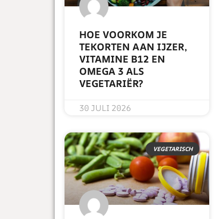
HOE VOORKOM JE
TEKORTEN AAN IJZER,
VITAMINE B12 EN
OMEGA 3 ALS
VEGETARIËR?
READ MORE »
30 JULI 2026
VEGETARISCH