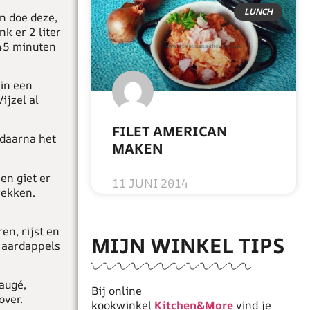
LUNCH
n doe deze,
k er 2 liter
 45 minuten
 in een
ijzel al
FILET AMERICAN
 daarna het
MAKEN
READ MORE »
en giet er
11 JUNI 2014
rekken.
en, rijst en
MIJN WINKEL TIPS
 aardappels
taugé,
Bij online
over.
kookwinkel
Kitchen&More
vind je