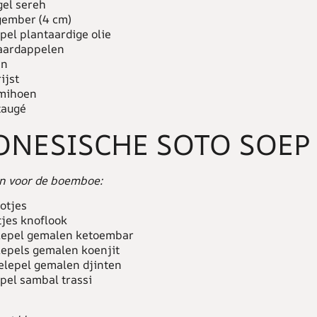
gel sereh
gember (4 cm)
epel plantaardige olie
aardappelen
en
ijst
mihoen
taugé
ONESISCHE SOTO SOEP
n voor de boemboe:
lotjes
tjes knoflook
lepel gemalen ketoembar
lepels gemalen koenjit
elepel gemalen djinten
epel sambal trassi