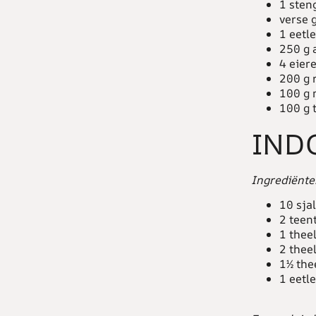
1 sten
verse 
1 eetl
250 g 
4 eier
200 g r
100 g 
100 g 
IND
Ingrediënte
10 sja
2 teen
1 thee
2 thee
1½ the
1 eetl