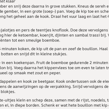
het klaar
mber en snij deze daarna in grove stukken. Kneus de sereh e
 gember, in een grote (soep-) pan. Voeg de kip toe en schen
eng het geheel aan de kook. Draai het vuur laag en laat het
jalotjes en pers de teentjes knoflook. Doe deze vervolgens
g hier de ketoembar, koenjit, djinten en sambal trassi bij. V
iënten tot een smeuïge boemboe.
minuten koken, de kip uit de pan en zeef de bouillon. Haal
 botten en snijd dit in kleine stukjes.
e in een koekenpan. Fruit de boemboe gedurende 2 minuten 
lon bij. Voeg daarna het kippenvlees toe om even te laten t
ueel op smaak met zout en peper.
dappelen en kook ze beetgaar. Kook ondertussen ook de eier
ens de aanwijzingen op de verpakking. Snijd vervolgens de
 blokjes.
te-uitjes klein en schep deze, samen met de rijst, noedels, 
n ei, in diepe borden. Schenk er wat hete bouillon met kip 