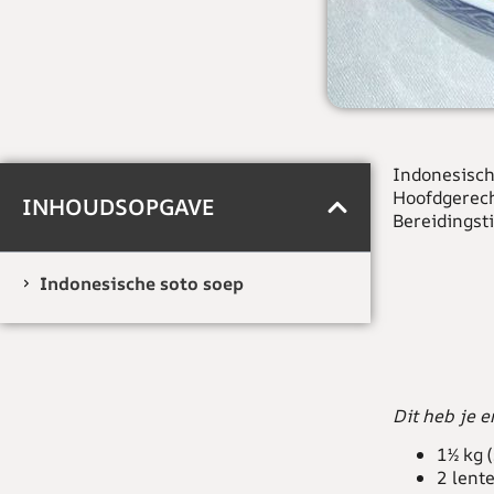
Indonesische
Hoofdgerech
INHOUDSOPGAVE
Bereidingsti
Indonesische soto soep
Dit heb je e
1½ kg (
2 lente