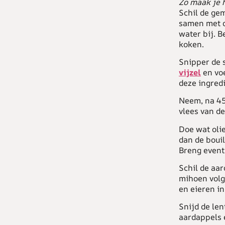
Zo maak je 
Schil de ge
samen met de
water bij. B
koken.
Snipper de s
vijzel
en voe
deze ingred
Neem, na 45 
vlees van de
Doe wat oli
dan de bouil
Breng event
Schil de aar
mihoen volg
en eieren in
Snijd de len
aardappels e