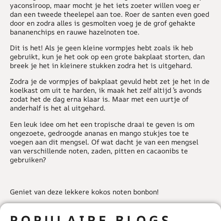
yaconsiroop, maar mocht je het iets zoeter willen voeg er
dan een tweede theelepel aan toe. Roer de santen even goed
door en zodra alles is gesmolten voeg je de grof gehakte
bananenchips en rauwe hazelnoten toe.
Dit is het! Als je geen kleine vormpjes hebt zoals ik heb
gebruikt, kun je het ook op een grote bakplaat storten, dan
breek je het in kleinere stukken zodra het is uitgehard.
Zodra je de vormpjes of bakplaat gevuld hebt zet je het in de
koelkast om uit te harden, ik maak het zelf altijd ’s avonds
zodat het de dag erna klaar is. Maar met een uurtje of
anderhalf is het al uitgehard.
Een leuk idee om het een tropische draai te geven is om
ongezoete, gedroogde ananas en mango stukjes toe te
voegen aan dit mengsel. Of wat dacht je van een mengsel
van verschillende noten, zaden, pitten en cacaonibs te
gebruiken?
Geniet van deze lekkere kokos noten bonbon!
POPULAIRE BLOGS