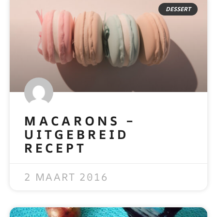
DESSERT
MACARONS –
UITGEBREID
RECEPT
READ MORE »
2 MAART 2016