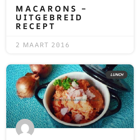
MACARONS –
UITGEBREID
RECEPT
READ MORE »
2 MAART 2016
LUNCH