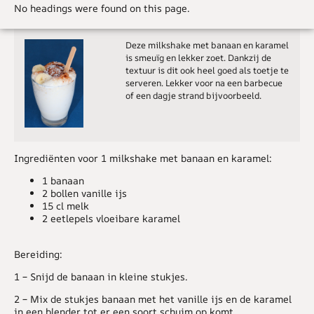
No headings were found on this page.
Deze milkshake met banaan en karamel
is smeuïg en lekker zoet. Dankzij de
textuur is dit ook heel goed als toetje te
serveren. Lekker voor na een barbecue
of een dagje strand bijvoorbeeld.
Ingrediënten voor 1 milkshake met banaan en karamel:
1 banaan
2 bollen vanille ijs
15 cl melk
2 eetlepels vloeibare karamel
Bereiding:
1 –
Snijd de banaan in kleine stukjes.
2 –
Mix de stukjes banaan met het vanille ijs en de karamel
in een blender tot er een soort schuim op komt.