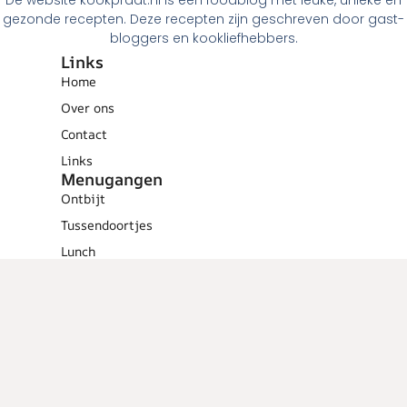
De website kookpraat.nl is een foodblog met leuke, unieke en
gezonde recepten. Deze recepten zijn geschreven door gast-
bloggers en kookliefhebbers.
Links
Home
Over ons
Contact
Links
Menugangen
Ontbijt
Tussendoortjes
Lunch
Voorgerechten
Hoofdgerechten
Dessert
Overig
Cocktails
Low calorie