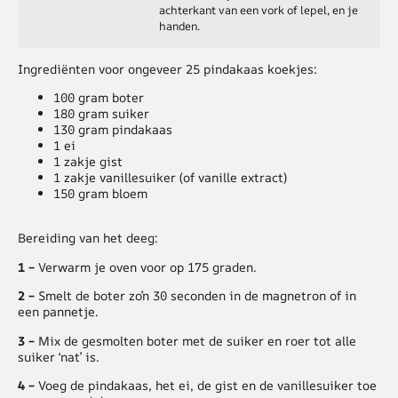
achterkant van een vork of lepel, en je
handen.
Ingrediënten voor ongeveer 25 pindakaas koekjes:
100 gram boter
180 gram suiker
130 gram pindakaas
1 ei
1 zakje gist
1 zakje vanillesuiker (of vanille extract)
150 gram bloem
Bereiding van het deeg:
1 –
Verwarm je oven voor op 175 graden.
2 –
Smelt de boter zo’n 30 seconden in de magnetron of in
een pannetje.
3 –
Mix de gesmolten boter met de suiker en roer tot alle
suiker ‘nat’ is.
4 –
Voeg de pindakaas, het ei, de gist en de vanillesuiker toe