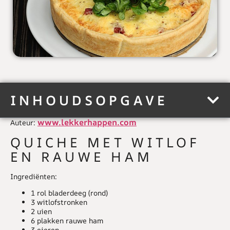
INHOUDSOPGAVE
www.lekkerhappen.com
Auteur:
QUICHE MET WITLOF
EN RAUWE HAM
Ingrediënten:
1 rol bladerdeeg (rond)
3 witlofstronken
2 uien
6 plakken rauwe ham
3 eieren