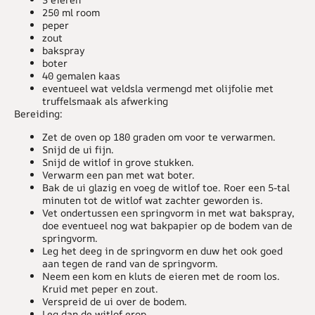
250 ml room
peper
zout
bakspray
boter
40 gemalen kaas
eventueel wat veldsla vermengd met olijfolie met
truffelsmaak als afwerking
Bereiding:
Zet de oven op 180 graden om voor te verwarmen.
Snijd de ui fijn.
Snijd de witlof in grove stukken.
Verwarm een pan met wat boter.
Bak de ui glazig en voeg de witlof toe. Roer een 5-tal
minuten tot de witlof wat zachter geworden is.
Vet ondertussen een springvorm in met wat bakspray,
doe eventueel nog wat bakpapier op de bodem van de
springvorm.
Leg het deeg in de springvorm en duw het ook goed
aan tegen de rand van de springvorm.
Neem een kom en kluts de eieren met de room los.
Kruid met peper en zout.
Verspreid de ui over de bodem.
Leg dan de witlof erop.