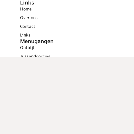
Links
Home
Over ons
Contact
Links
Menugangen
Ontbijt
Tussendoortjes
Lunch
Voorgerechten
Hoofdgerechten
Dessert
Overig
Cocktails
Low calorie
recepten
Barbecue