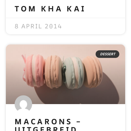
TOM KHA KAI
READ MORE »
8 APRIL 2014
DESSERT
MACARONS –
UITGEBREID