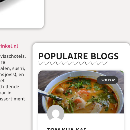
nkel.nl
POPULAIRE BLOGS
 visschotels.
ere
alen, sushi,
nsjovis), en
Het
SOEPEN
chillende
aar in
 assortiment