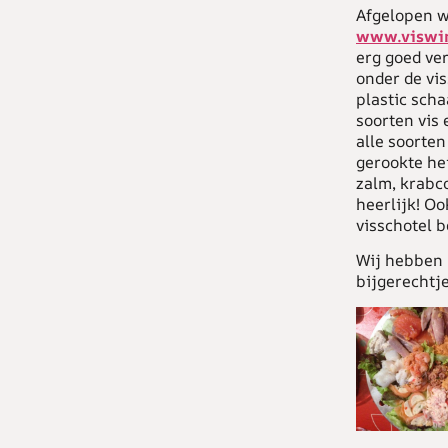
Afgelopen w
www.viswin
erg goed ve
onder de vis
plastic sch
soorten vis 
alle soorten
gerookte hei
zalm, krabco
heerlijk! Oo
visschotel b
Wij hebben 
bijgerechtj