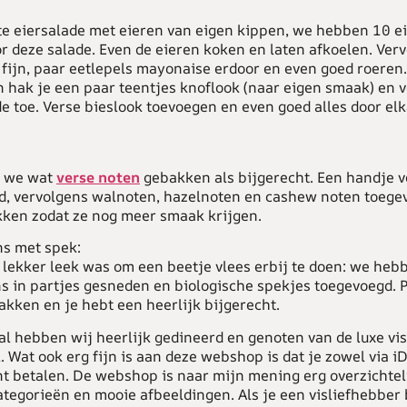
e eiersalade met eieren van eigen kippen, we hebben 10 e
r deze salade. Even de eieren koken en laten afkoelen. Ver
 fijn, paar eetlepels mayonaise erdoor en even goed roeren.
 hak je een paar teentjes knoflook (naar eigen smaak) en v
e toe. Verse bieslook toevoegen en even goed alles door el
 we wat
verse noten
gebakken als bijgerecht. Een handje v
d, vervolgens walnoten, hazelnoten en cashew noten toege
ken zodat ze nog meer smaak krijgen.
s met spek:
 lekker leek was om een beetje vlees erbij te doen: we heb
 in partjes gesneden en biologische spekjes toegevoegd. 
akken en je hebt een heerlijk bijgerecht.
al hebben wij heerlijk gedineerd en genoten van de luxe vi
. Wat ook erg fijn is aan deze webshop is dat je zowel via iD
nt betalen. De webshop is naar mijn mening erg overzichteli
ategorieën en mooie afbeeldingen. Als je een visliefhebber