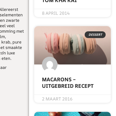
TOM KHA KAI
Allereerst
READ MORE »
8 APRIL 2014
ngselementen
een zwarte
eel veel
opsomming met
DESSERT
alm,
, krab, pure
 het smaakte
o’n luxe
 eten.
paar
MACARONS –
UITGEBREID RECEPT
READ MORE »
2 MAART 2016