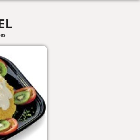
EL
ies