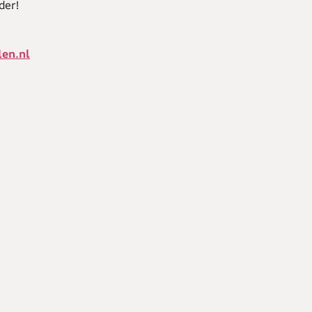
der!
len.nl