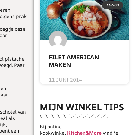
LUNCH
ieren
volgens prak
oeg je deze
kaar
FILET AMERICAN
ol pistache
MAKEN
voegd. Paar
READ MORE »
11 JUNI 2014
ben
Paar
MIJN WINKEL TIPS
sschotel van
eal als
jk,
Bij online
 bent een
kookwinkel
Kitchen&More
vind je