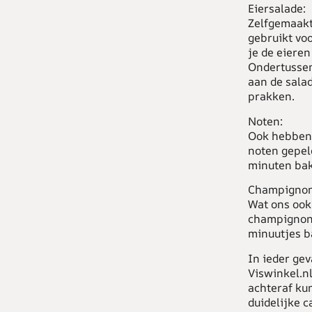
Eiersalade:
Zelfgemaakt
gebruikt voo
je de eieren
Ondertussen
aan de salad
prakken.
Noten:
Ook hebben
noten gepel
minuten bak
Champignon
Wat ons ook
champignons
minuutjes b
In ieder gev
Viswinkel.nl
achteraf ku
duidelijke c