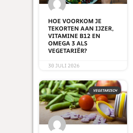
HOE VOORKOM JE
TEKORTEN AAN IJZER,
VITAMINE B12 EN
OMEGA 3 ALS
VEGETARIËR?
READ MORE »
30 JULI 2026
VEGETARISCH