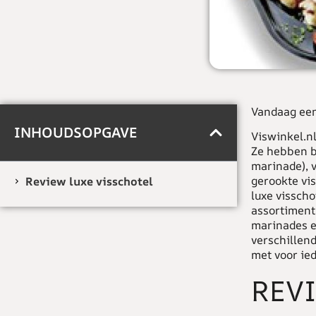
Vandaag een
INHOUDSOPGAVE
Viswinkel.nl
Ze hebben bi
marinade), v
gerookte vis
Review luxe visschotel
luxe visscho
assortiment 
marinades en
verschillend
met voor ied
REV