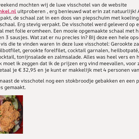
eekend mochten wij de luxe visschotel van de website
kel.nl
uitproberen , erg benieuwd wat erin zat natuurlijk! 
rpakt, de schaal zat in een doos van piepschuim met koeli
schaal. Erg stevig verpakt. De visschotel werd geleverd op 
aal met folie eromheen. Een mooie opgemaakte schaal met h
en 3 sausjes. Wat zat er nu precies in? Bij deze een hele 
 vis die te vinden waren in deze luxe visschotel: Gerookte z
lbotfilet, gerookte forelfilet, cocktail garnalen, heilbotpaté
cktail, tonijnsalade en zalmsalade. Alles was heel vers en
k moet ik zeggen dat ik de prijzen erg vind meevallen, voor z
etaal je € 32,95 en je kunt er makkelijk met 4 personen van
naast de visschotel nog een stokbroodje gebakken en een 
es gemaakt.