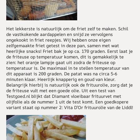
Het lekkerste is natuurlijk om de friet zelf te maken. Schil
de vastkokende aardappelen en snijd ze vervolgens
ongekookt in friet reepjes. Wij hebben onze eigen
zelfgemaakte friet getest in deze pan, samen met wat
heerlijke snacks! Friet bak je op ca. 170 graden. Eerst laat je
de friteuse op temperatuur komen, dit is gemakkelijk te
zien: het oranje lampje gaat uit zodra de friteuse op
temperatuur is. De maximaal in te stellen temperatuur van
dit apparaat is 200 graden. De patat was na circa 5-6
minuten klaar. Heerlijk knapperig en goud van kleur.
Belangrijk hierbij is natuurlijk ook de frituurolie, zorg dat je
de friteuse vult met een goede olie. Uit een test van
Testgoed.nl blijkt dat Diamant vloeibaar frituurvet met
olijfolie als de nummer 1 uit de test komt. Een goedkopere
variant staat op nummer 2: Vita D’Or frituurolie van de Liddl!