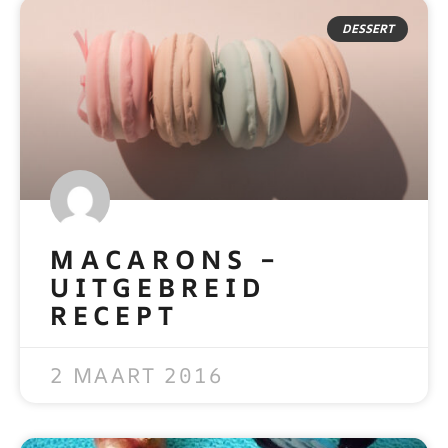
DESSERT
MACARONS –
UITGEBREID
RECEPT
READ MORE »
2 MAART 2016