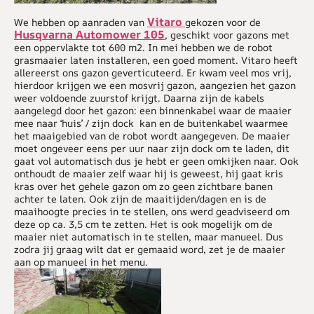
Vitaro
We hebben op aanraden van
gekozen voor de
Husqvarna Automower 105
, geschikt voor gazons met
een oppervlakte tot 600 m2. In mei hebben we de robot
grasmaaier laten installeren, een goed moment. Vitaro heeft
allereerst ons gazon geverticuteerd. Er kwam veel mos vrij,
hierdoor krijgen we een mosvrij gazon, aangezien het gazon
weer voldoende zuurstof krijgt. Daarna zijn de kabels
aangelegd door het gazon: een binnenkabel waar de maaier
mee naar ‘huis’ / zijn dock kan en de buitenkabel waarmee
het maaigebied van de robot wordt aangegeven. De maaier
moet ongeveer eens per uur naar zijn dock om te laden, dit
gaat vol automatisch dus je hebt er geen omkijken naar. Ook
onthoudt de maaier zelf waar hij is geweest, hij gaat kris
kras over het gehele gazon om zo geen zichtbare banen
achter te laten. Ook zijn de maaitijden/dagen en is de
maaihoogte precies in te stellen, ons werd geadviseerd om
deze op ca. 3,5 cm te zetten. Het is ook mogelijk om de
maaier niet automatisch in te stellen, maar manueel. Dus
zodra jij graag wilt dat er gemaaid word, zet je de maaier
aan op manueel in het menu.