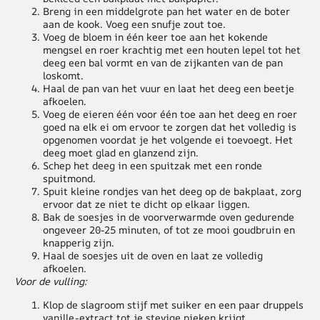
Breng in een middelgrote pan het water en de boter
aan de kook. Voeg een snufje zout toe.
Voeg de bloem in één keer toe aan het kokende
mengsel en roer krachtig met een houten lepel tot het
deeg een bal vormt en van de zijkanten van de pan
loskomt.
Haal de pan van het vuur en laat het deeg een beetje
afkoelen.
Voeg de eieren één voor één toe aan het deeg en roer
goed na elk ei om ervoor te zorgen dat het volledig is
opgenomen voordat je het volgende ei toevoegt. Het
deeg moet glad en glanzend zijn.
Schep het deeg in een spuitzak met een ronde
spuitmond.
Spuit kleine rondjes van het deeg op de bakplaat, zorg
ervoor dat ze niet te dicht op elkaar liggen.
Bak de soesjes in de voorverwarmde oven gedurende
ongeveer 20-25 minuten, of tot ze mooi goudbruin en
knapperig zijn.
Haal de soesjes uit de oven en laat ze volledig
afkoelen.
Voor de vulling:
Klop de slagroom stijf met suiker en een paar druppels
vanille-extract tot je stevige pieken krijgt.