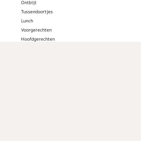
Ontbijt
Tussendoortjes
Lunch
Voorgerechten
Hoofdgerechten
Dessert
Overig
Cocktails
Low calorie
recepten
Barbecue
Tips en
weetjes
Vlees
recepten
Vegetarische
recepten