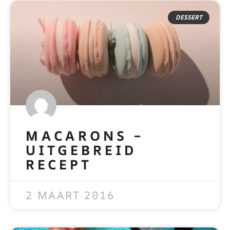
DESSERT
MACARONS –
UITGEBREID
RECEPT
READ MORE »
2 MAART 2016