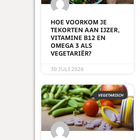
HOE VOORKOM JE
TEKORTEN AAN IJZER,
VITAMINE B12 EN
OMEGA 3 ALS
VEGETARIËR?
READ MORE »
30 JULI 2026
VEGETARISCH