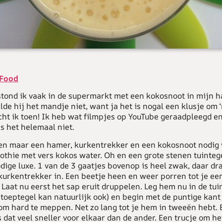
sFood
 stond ik vaak in de supermarkt met een kokosnoot in mijn 
de hij het mandje niet, want ja het is nogal een klusje om 
cht ik toen! Ik heb wat filmpjes op YouTube geraadpleegd en
is het helemaal niet.
een maar een hamer, kurkentrekker en een kokosnoot nodig 
othie met vers kokos water. Oh en een grote stenen tuintege
ige luxe. 1 van de 3 gaatjes bovenop is heel zwak, daar dra
kurkentrekker in. Een beetje heen en weer porren tot je ee
 Laat nu eerst het sap eruit druppelen. Leg hem nu in de tui
toeptegel kan natuurlijk ook) en begin met de puntige kant
m hard te meppen. Net zo lang tot je hem in tweeën hebt. B
 dat veel sneller voor elkaar dan de ander. Een trucje om he