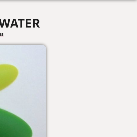
 WATER
es