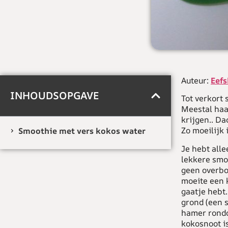
Auteur:
Eef
INHOUDSOPGAVE
Tot verkort
Meestal haal
krijgen.. Da
Zo moeilijk 
Smoothie met vers kokos water
Je hebt all
lekkere smo
geen overbod
moeite een 
gaatje hebt.
grond (een s
hamer rondo
kokosnoot is