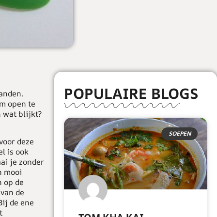
POPULAIRE BLOGS
handen.
‘m open te
 wat blijkt?
SOEPEN
voor deze
l is ook
ai je zonder
n mooi
n op de
 van de
ij de ene
t