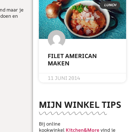
LUNCH
ond maar je
n doen en
FILET AMERICAN
MAKEN
READ MORE »
11 JUNI 2014
MIJN WINKEL TIPS
Bij online
kookwinkel
Kitchen&More
vind je