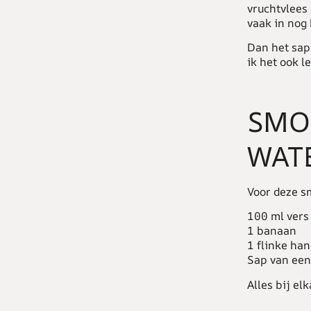
vruchtvlees 
vaak in nog 
Dan het sap,
ik het ook l
SMO
WAT
Voor deze s
100 ml vers
1 banaan
1 flinke ha
Sap van een
Alles bij el