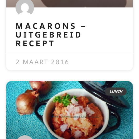
MACARONS –
UITGEBREID
RECEPT
READ MORE »
2 MAART 2016
LUNCH