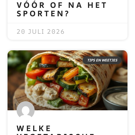
VÓÓR OF NA HET
SPORTEN?
READ MORE »
20 JULI 2026
TIPS EN WEETJES
WELKE