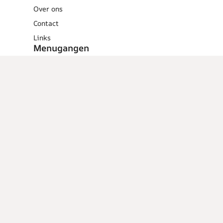
Over ons
Contact
Links
Menugangen
Ontbijt
Tussendoortjes
Lunch
Voorgerechten
Hoofdgerechten
Dessert
Overig
Cocktails
Low calorie
recepten
Barbecue
Tips en
weetjes