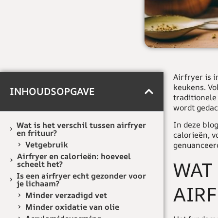
Airfryer
is i
keukens. Vo
INHOUDSOPGAVE
traditionele
wordt gedac
In deze blog
Wat is het verschil tussen airfryer
en frituur?
calorieën, v
Vetgebruik
genuanceerd
Airfryer en calorieën: hoeveel
WAT 
scheelt het?
Is een airfryer echt gezonder voor
je lichaam?
AIRF
Minder verzadigd vet
Minder oxidatie van olie