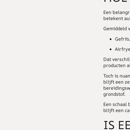
Een belangr
betekent au
Gemiddeld v
Gefrit
Airfry
Dat verschil
producten ab
Toch is nuan
blijft een z
bereidingsw
grondstof.
Een schaal b
blijft een c
IS E