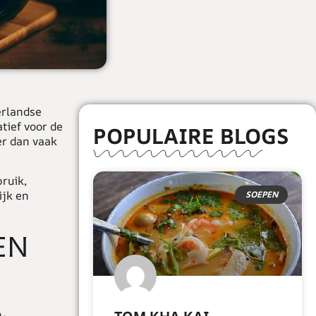
erlandse
tief voor de
POPULAIRE BLOGS
ner dan vaak
bruik,
ijk en
SOEPEN
EN