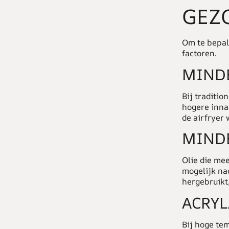
GEZ
Om te bepal
factoren.
MINDE
Bij traditio
hogere inna
de airfryer 
MINDE
Olie die mee
mogelijk nad
hergebruikt,
ACRY
Bij hoge te