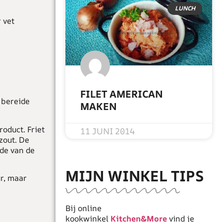
LUNCH
 vet
FILET AMERICAN
 bereide
MAKEN
READ MORE »
roduct. Friet
11 JUNI 2014
zout. De
rde van de
MIJN WINKEL TIPS
ur, maar
Bij online
kookwinkel
Kitchen&More
vind je