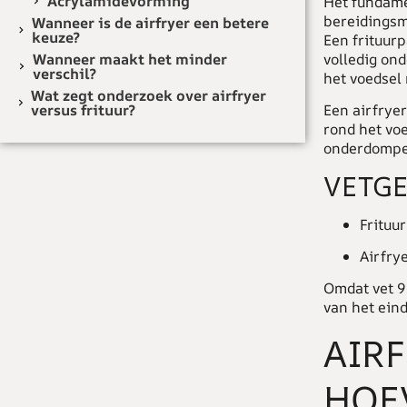
Acrylamidevorming
Het fundame
bereidings
Wanneer is de airfryer een betere
keuze?
Een frituur
volledig on
Wanneer maakt het minder
verschil?
het voedsel 
Wat zegt onderzoek over airfryer
versus frituur?
Een airfryer
rond het voe
onderdompeli
VETG
Frituu
Airfry
Omdat vet 9 
van het ein
AIRF
HOEV