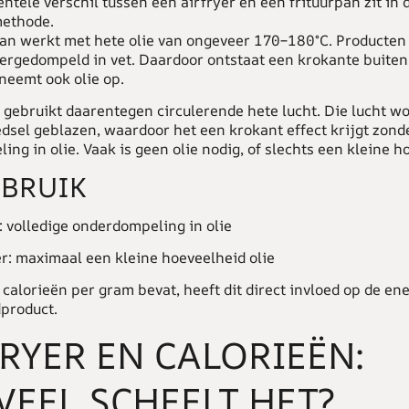
ntele verschil tussen een
airfryer
en een frituurpan zit in 
methode.
pan werkt met hete olie van ongeveer 170–180°C. Producte
dergedompeld in vet. Daardoor ontstaat een krokante buite
neemt ook olie op.
 gebruikt daarentegen circulerende hete lucht. Die lucht wo
dsel geblazen, waardoor het een krokant effect krijgt zond
ng in olie. Vaak is geen olie nodig, of slechts een kleine h
EBRUIK
r: volledige onderdompeling in olie
er: maximaal een kleine hoeveelheid olie
calorieën per gram bevat, heeft dit direct invloed op de e
dproduct.
RYER EN CALORIEËN:
EEL SCHEELT HET?