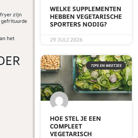
WELKE SUPPLEMENTEN
fryer zijn
HEBBEN VEGETARISCHE
 gefrituurde
SPORTERS NODIG?
READ MORE »
van het
29 JULI 2026
DER
TIPS EN WEETJES
HOE STEL JE EEN
COMPLEET
VEGETARISCH