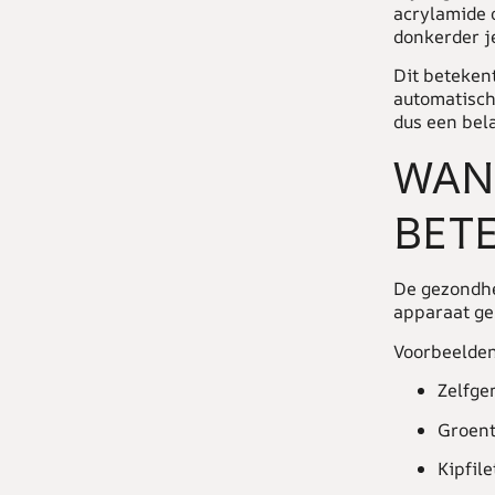
acrylamide o
donkerder j
Dit betekent
automatisch 
dus een bela
WANN
BETE
De gezondh
apparaat geb
Voorbeelden 
Zelfge
Groent
Kipfil