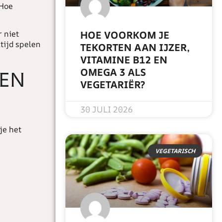
 Hoe
r niet
HOE VOORKOM JE
tijd spelen
TEKORTEN AAN IJZER,
VITAMINE B12 EN
OMEGA 3 ALS
EEN
VEGETARIËR?
READ MORE »
30 JULI 2026
je het
VEGETARISCH