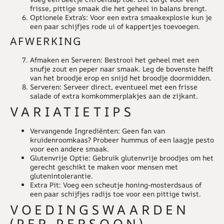
frisse, pittige smaak die het geheel in balans brengt.
Optionele Extra’s
: Voor een extra smaakexplosie kun je
een paar schijfjes rode ui of kappertjes toevoegen.
AFWERKING
Afmaken en Serveren
: Bestrooi het geheel met een
snufje zout en peper naar smaak. Leg de bovenste helft
van het broodje erop en snijd het broodje doormidden.
Serveren
: Serveer direct, eventueel met een frisse
salade of extra komkommerplakjes aan de zijkant.
VARIATIETIPS
Vervangende Ingrediënten
: Geen fan van
kruidenroomkaas? Probeer hummus of een laagje pesto
voor een andere smaak.
Glutenvrije Optie
: Gebruik glutenvrije broodjes om het
gerecht geschikt te maken voor mensen met
glutenintolerantie.
Extra Pit
: Voeg een scheutje honing-mosterdsaus of
een paar schijfjes radijs toe voor een pittige twist.
VOEDINGSWAARDEN
(PER PERSOON)