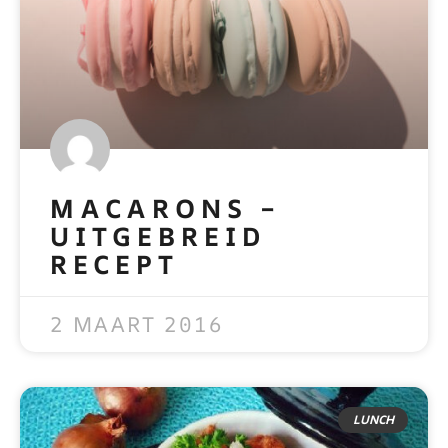
MACARONS –
UITGEBREID
RECEPT
READ MORE »
2 MAART 2016
LUNCH