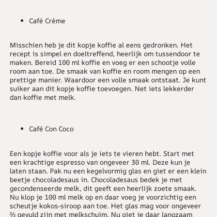
Café Crème
Misschien heb je dit kopje koffie al eens gedronken. Het
recept is simpel en doeltreffend, heerlijk om tussendoor te
maken. Bereid 100 ml koffie en voeg er een schootje volle
room aan toe. De smaak van koffie en room mengen op een
prettige manier. Waardoor een volle smaak ontstaat. Je kunt
suiker aan dit kopje koffie toevoegen. Net iets lekkerder
dan koffie met melk.
Café Con Coco
Een kopje koffie voor als je iets te vieren hebt. Start met
een krachtige espresso van ongeveer 30 ml. Deze kun je
laten staan. Pak nu een kegelvormig glas en giet er een klein
beetje chocoladesaus in. Chocoladesaus bedek je met
gecondenseerde melk, dit geeft een heerlijk zoete smaak.
Nu klop je 100 ml melk op en daar voeg je voorzichtig een
scheutje kokos-siroop aan toe. Het glas mag voor ongeveer
⅔ gevuld zijn met melkschuim. Nu giet je daar langzaam