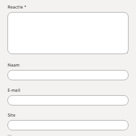
Reactie
*
Naam
E-mail
Site