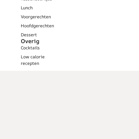
Lunch
Voorgerechten
Hoofdgerechten
Dessert
Overig
Cocktails
Low calorie
recepten
Barbecue
Tips en
weetjes
Vlees
recepten
Vegetarische
recepten
Vis recepten
Tapas