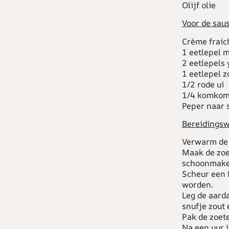
Olijf olie
Voor de sau
Crème fraic
1 eetlepel 
2 eetlepels
1 eetlepel z
1/2 rode ui
1/4 komko
Peper naar
Bereidingsw
Verwarm de 
Maak de zoe
schoonmaken
Scheur een f
worden.
Leg de aarda
snufje zout 
Pak de zoete
Na een uur i