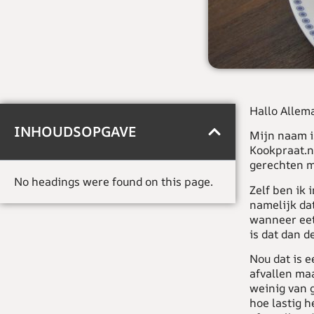
Hallo Allema
INHOUDSOPGAVE
Mijn naam i
Kookpraat.nl
gerechten me
No headings were found on this page.
Zelf ben ik 
namelijk dat
wanneer eet!
is dat dan d
Nou dat is e
afvallen maa
weinig van 
hoe lastig h