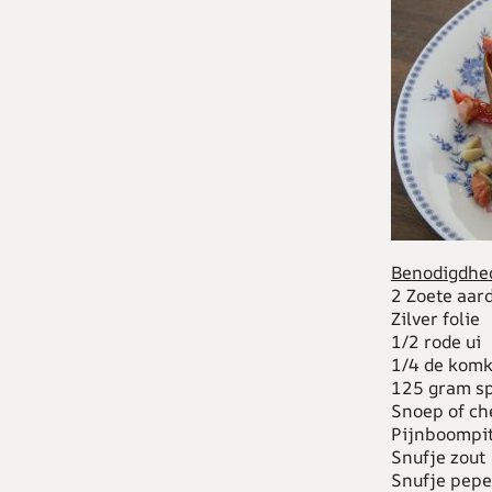
Benodigdhed
2 Zoete aar
Zilver folie
1/2 rode ui
1/4 de kom
125 gram s
Snoep of ch
Pijnboompit
Snufje zout
Snufje pepe