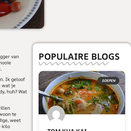
POPULAIRE BLOGS
ogger van
mooie
.
n. Ik geloof
SOEPEN
n wat je
ddy, huh? Wat
illen
ewoon te
dige, weet
 kilo