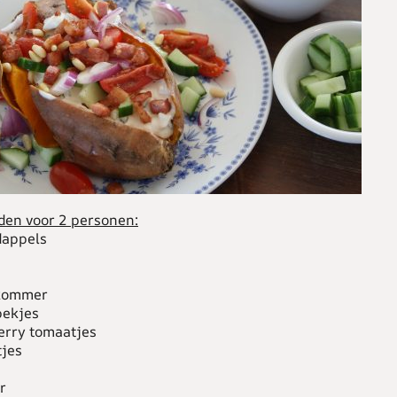
en voor 2 personen:
dappels
kommer
pekjes
erry tomaatjes
jes
r