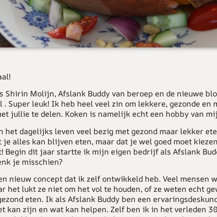
al!
s Shirin Molijn, Afslank Buddy van beroep en de nieuwe bl
 . Super leuk! Ik heb heel veel zin om lekkere, gezonde en 
t jullie te delen. Koken is namelijk echt een hobby van mij
in het dagelijks leven veel bezig met gezond maar lekker ete
 je alles kan blijven eten, maar dat je wel goed moet kieze
 Begin dit jaar startte ik mijn eigen bedrijf als Afslank Bu
enk je misschien?
en nieuw concept dat ik zelf ontwikkeld heb. Veel mensen w
r het lukt ze niet om het vol te houden, of ze weten echt g
gezond eten. Ik als Afslank Buddy ben een ervaringsdeskun
et kan zijn en wat kan helpen. Zelf ben ik in het verleden 30