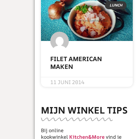
LUNCH
FILET AMERICAN
MAKEN
READ MORE »
11 JUNI 2014
MIJN WINKEL TIPS
Bij online
kookwinkel
Kitchen&More
vind je