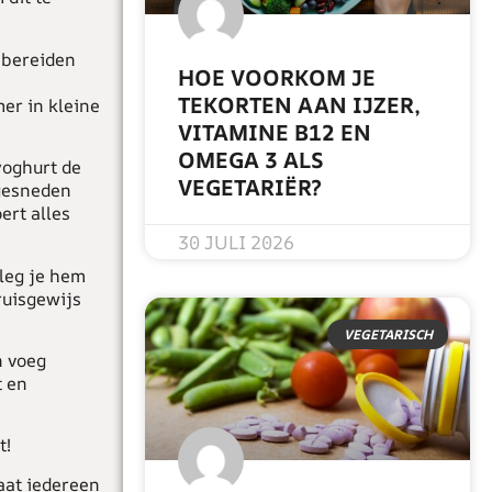
t bereiden
HOE VOORKOM JE
TEKORTEN AAN IJZER,
er in kleine
VITAMINE B12 EN
OMEGA 3 ALS
yoghurt de
VEGETARIËR?
 gesneden
ert alles
READ MORE »
30 JULI 2026
 leg je hem
ruisgewijs
VEGETARISCH
n voeg
t en
t!
laat iedereen