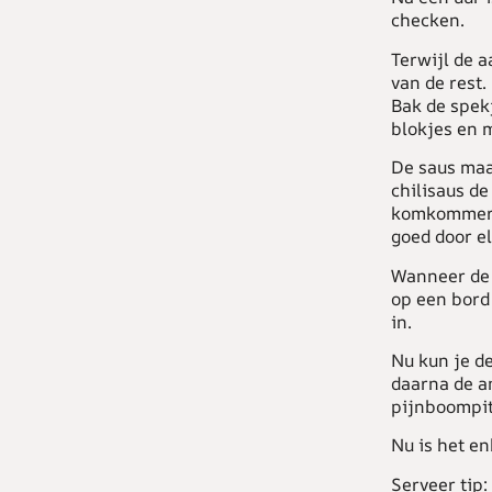
checken.
Terwijl de a
van de rest.
Bak de spek
blokjes en 
De saus maa
chilisaus d
komkommer. H
goed door el
Wanneer de z
op een bord
in.
Nu kun je d
daarna de a
pijnboompit
Nu is het en
Serveer tip: