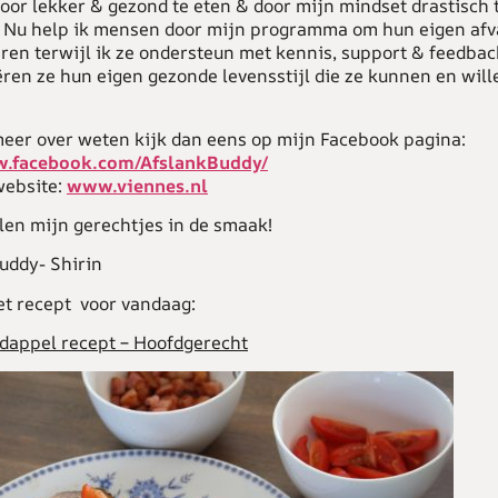
oor lekker & gezond te eten & door mijn mindset drastisch 
 Nu help ik mensen door mijn programma om hun eigen afva
eren terwijl ik ze ondersteun met kennis, support & feedba
ëren ze hun eigen gezonde levensstijl die ze kunnen en will
 meer over weten kijk dan eens op mijn Facebook pagina:
w.facebook.com/AfslankBuddy/
website:
www.viennes.nl
len mijn gerechtjes in de smaak!
uddy- Shirin
et recept voor vandaag:
dappel recept – Hoofdgerecht