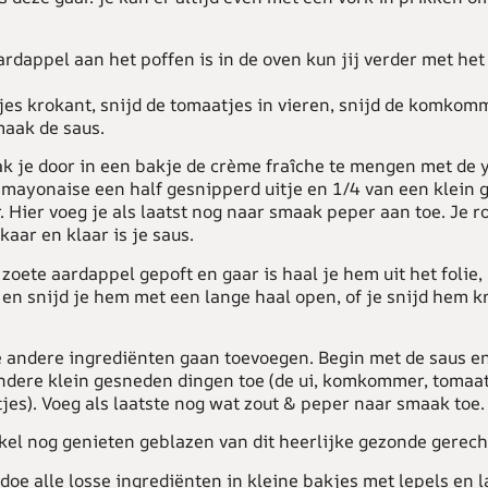
ardappel aan het poffen is in de oven kun jij verder met he
jes krokant, snijd de tomaatjes in vieren, snijd de komkomm
maak de saus.
k je door in een bakje de crème fraîche te mengen met de 
e mayonaise een half gesnipperd uitje en 1/4 van een klein
ier voeg je als laatst nog naar smaak peper aan toe. Je ro
kaar en klaar is je saus.
oete aardappel gepoft en gaar is haal je hem uit het folie,
 en snijd je hem met een lange haal open, of je snijd hem k
e andere ingrediënten gaan toevoegen. Begin met de saus e
ndere klein gesneden dingen toe (de ui, komkommer, tomaa
jes). Voeg als laatste nog wat zout & peper naar smaak toe.
kel nog genieten geblazen van dit heerlijke gezonde gerech
 doe alle losse ingrediënten in kleine bakjes met lepels en 