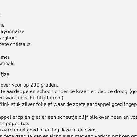
s
he
mayonnaise
 yoghurt
oete chilisaus
mmer
 smaak
ijze
over voor op 200 graden.
te aardappelen schoon onder de kraan en dep ze droog. (g
 want de schil blijft erom)
link stuk zilver folie af waar de zoete aardappel goed inge
ppel erop en giet er een scheutje olijf olie over heen en vo
en peper toe.
 aardappel goed in en leg deze in de oven.
s deze gaar. je kan er altijd even met een vork in prikken om