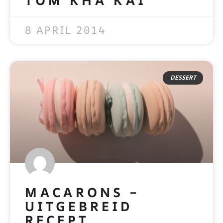
TOM KHA KAI
READ MORE »
8 APRIL 2014
DESSERT
MACARONS –
UITGEBREID
RECEPT