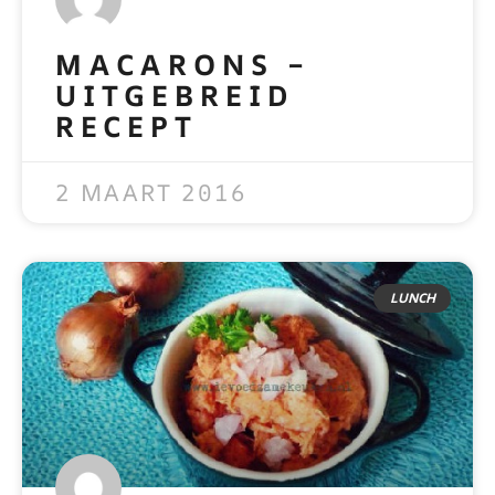
MACARONS –
UITGEBREID
RECEPT
READ MORE »
2 MAART 2016
LUNCH