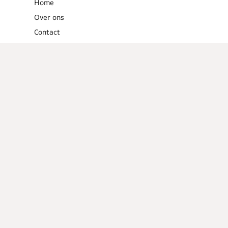
Home
Over ons
Contact
Links
Menugangen
Ontbijt
Tussendoortjes
Lunch
Voorgerechten
Hoofdgerechten
Dessert
Overig
Cocktails
Low calorie
recepten
Barbecue
Tips en