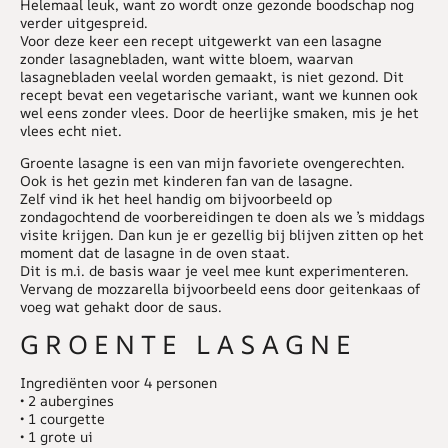
Helemaal leuk, want zo wordt onze gezonde boodschap nog
verder uitgespreid.
Voor deze keer een recept uitgewerkt van een lasagne
zonder lasagnebladen, want witte bloem, waarvan
lasagnebladen veelal worden gemaakt, is niet gezond. Dit
recept bevat een vegetarische variant, want we kunnen ook
wel eens zonder vlees. Door de heerlijke smaken, mis je het
vlees echt niet.
Groente lasagne is een van mijn favoriete ovengerechten.
Ook is het gezin met kinderen fan van de lasagne.
Zelf vind ik het heel handig om bijvoorbeeld op
zondagochtend de voorbereidingen te doen als we ’s middags
visite krijgen. Dan kun je er gezellig bij blijven zitten op het
moment dat de lasagne in de oven staat.
Dit is m.i. de basis waar je veel mee kunt experimenteren.
Vervang de mozzarella bijvoorbeeld eens door geitenkaas of
voeg wat gehakt door de saus.
GROENTE LASAGNE
Ingrediënten voor 4 personen
• 2 aubergines
• 1 courgette
• 1 grote ui