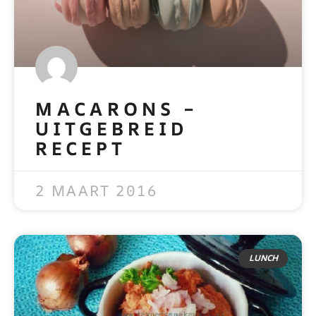
MACARONS –
UITGEBREID
RECEPT
READ MORE »
2 MAART 2016
LUNCH