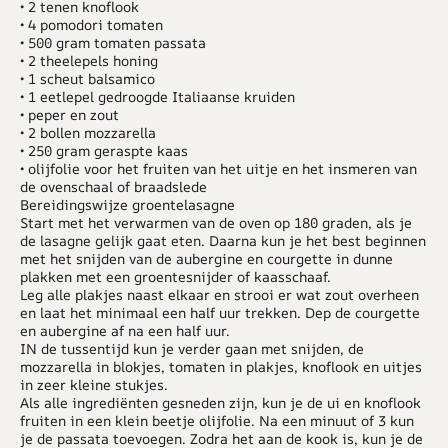
• 2 tenen knoflook
• 4 pomodori tomaten
• 500 gram tomaten passata
• 2 theelepels honing
• 1 scheut balsamico
• 1 eetlepel gedroogde Italiaanse kruiden
• peper en zout
• 2 bollen mozzarella
• 250 gram geraspte kaas
• olijfolie voor het fruiten van het uitje en het insmeren van
de ovenschaal of braadslede
Bereidingswijze groentelasagne
Start met het verwarmen van de oven op 180 graden, als je
de lasagne gelijk gaat eten. Daarna kun je het best beginnen
met het snijden van de aubergine en courgette in dunne
plakken met een groentesnijder of kaasschaaf.
Leg alle plakjes naast elkaar en strooi er wat zout overheen
en laat het minimaal een half uur trekken. Dep de courgette
en aubergine af na een half uur.
IN de tussentijd kun je verder gaan met snijden, de
mozzarella in blokjes, tomaten in plakjes, knoflook en uitjes
in zeer kleine stukjes.
Als alle ingrediënten gesneden zijn, kun je de ui en knoflook
fruiten in een klein beetje olijfolie. Na een minuut of 3 kun
je de passata toevoegen. Zodra het aan de kook is, kun je de