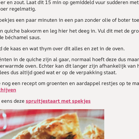
er en zout. Laat dit 15 min op gemiddeld vuur sudderen met
Roer regelmatig.
ekjes een paar minuten in een pan zonder olie of boter toe
quiche bakvorm en leg hier het deeg in. Vul dit met de gr
de béchamel saus.
 de kaas en wat thym over dit alles en zet in de oven.
ënten in de quiche zijn al gaar, normaal hoeft deze dus maa
erwarmde oven. Echter kan dit langer zijn afhankelijk van 
 lees dus altijd goed wat er op de verpakking staat.
je nog een recept om groenten en aardappel restjes op te m
chijven
 eens deze
spruitjestaart met spekjes