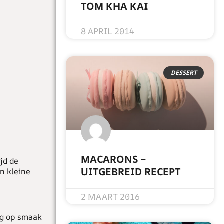
TOM KHA KAI
READ MORE »
8 APRIL 2014
DESSERT
MACARONS –
jd de
UITGEBREID RECEPT
in kleine
READ MORE »
2 MAART 2016
ng op smaak