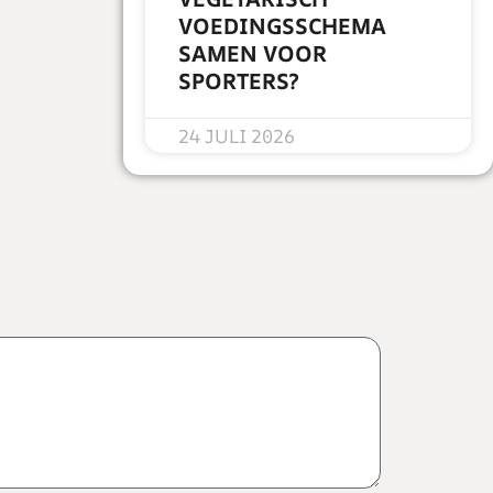
VOEDINGSSCHEMA
SAMEN VOOR
SPORTERS?
READ MORE »
24 JULI 2026