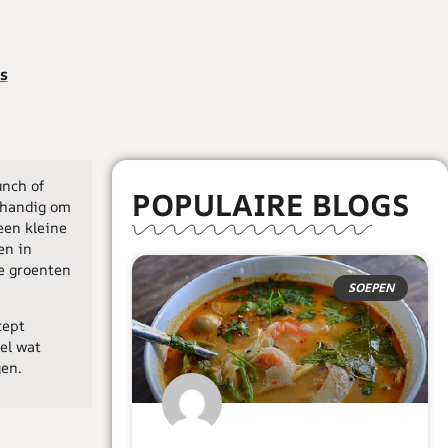
s
unch of
POPULAIRE BLOGS
g handig om
een kleine
en in
de groenten
SOEPEN
cept
el wat
gen.