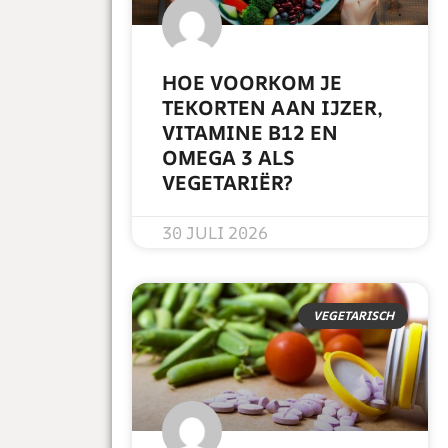
HOE VOORKOM JE
TEKORTEN AAN IJZER,
VITAMINE B12 EN
OMEGA 3 ALS
VEGETARIËR?
READ MORE »
30 JULI 2026
VEGETARISCH