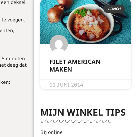
 een deksel
LUNCH
 te voegen.
oenten,
r 5 minuten
FILET AMERICAN
het deeg dat
MAKEN
READ MORE »
aken:
11 JUNI 2014
MIJN WINKEL TIPS
Bij online