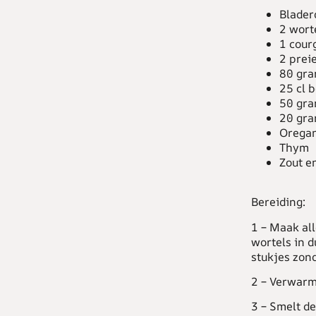
Blader
2 wort
1 cour
2 prei
80 gra
25 cl 
50 gra
20 gra
Orega
Thym
Zout e
Bereiding:
1 –
Maak alle
wortels in d
stukjes zond
2 –
Verwarm 
3 –
Smelt de