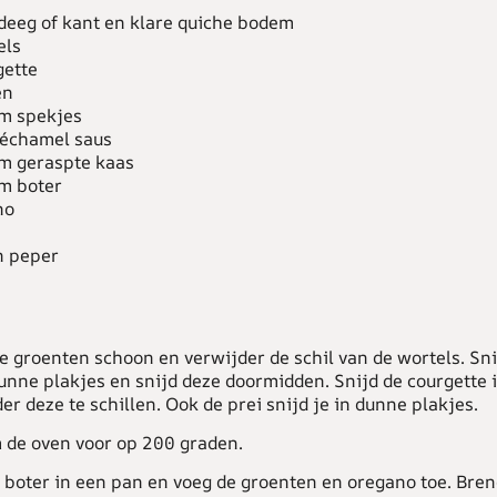
deeg of kant en klare quiche bodem
els
gette
en
m spekjes
béchamel saus
m geraspte kaas
m boter
no
n peper
 groenten schoon en verwijder de schil van de wortels. Sni
unne plakjes en snijd deze doormidden. Snijd de courgette 
er deze te schillen. Ook de prei snijd je in dunne plakjes.
de oven voor op 200 graden.
 boter in een pan en voeg de groenten en oregano toe. Bre