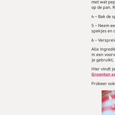
met wat pep
op de pan. 
4 –
Bak de sp
5 –
Neem een 
spekjes en 
6 –
Verspreid
Alle ingredi
in een voorv
je gebruikt,
Hier vindt 
Groenten s
Probeer ook