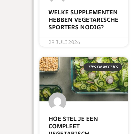
WELKE SUPPLEMENTEN
HEBBEN VEGETARISCHE
SPORTERS NODIG?
READ MORE »
29 JULI 2026
TIPS EN WEETJES
HOE STEL JE EEN
COMPLEET
VEGETARISCH