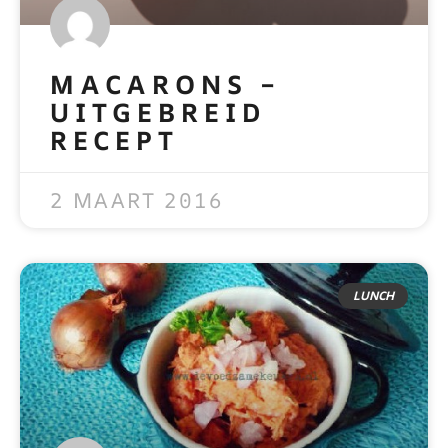
MACARONS –
UITGEBREID
RECEPT
READ MORE »
2 MAART 2016
LUNCH