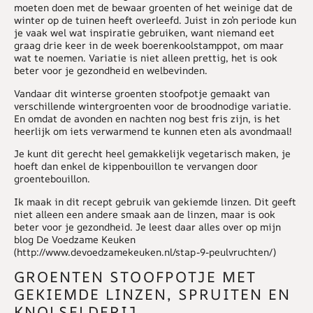
moeten doen met de bewaar groenten of het weinige dat de
winter op de tuinen heeft overleefd. Juist in zo’n periode kun
je vaak wel wat inspiratie gebruiken, want niemand eet
graag drie keer in de week boerenkoolstamppot, om maar
wat te noemen. Variatie is niet alleen prettig, het is ook
beter voor je gezondheid en welbevinden.
Vandaar dit winterse groenten stoofpotje gemaakt van
verschillende wintergroenten voor de broodnodige variatie.
En omdat de avonden en nachten nog best fris zijn, is het
heerlijk om iets verwarmend te kunnen eten als avondmaal!
Je kunt dit gerecht heel gemakkelijk vegetarisch maken, je
hoeft dan enkel de kippenbouillon te vervangen door
groentebouillon.
Ik maak in dit recept gebruik van gekiemde linzen. Dit geeft
niet alleen een andere smaak aan de linzen, maar is ook
beter voor je gezondheid. Je leest daar alles over op mijn
blog De Voedzame Keuken
(http://www.devoedzamekeuken.nl/stap-9-peulvruchten/)
GROENTEN STOOFPOTJE MET
GEKIEMDE LINZEN, SPRUITEN EN
KNOLSELDERIJ