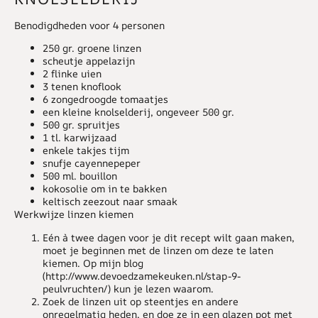
Benodigdheden voor 4 personen
250 gr. groene linzen
scheutje appelazijn
2 flinke uien
3 tenen knoflook
6 zongedroogde tomaatjes
een kleine knolselderij, ongeveer 500 gr.
500 gr. spruitjes
1 tl. karwijzaad
enkele takjes tijm
snufje cayennepeper
500 ml. bouillon
kokosolie om in te bakken
keltisch zeezout naar smaak
Werkwijze linzen kiemen
Eén à twee dagen voor je dit recept wilt gaan maken,
moet je beginnen met de linzen om deze te laten
kiemen. Op mijn blog
(http://www.devoedzamekeuken.nl/stap-9-
peulvruchten/) kun je lezen waarom.
Zoek de linzen uit op steentjes en andere
onregelmatig heden, en doe ze in een glazen pot met