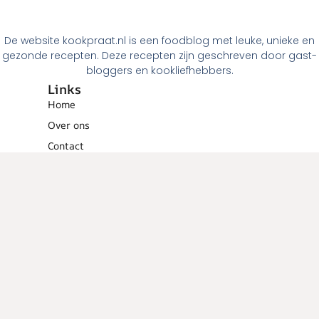
De website kookpraat.nl is een foodblog met leuke, unieke en
gezonde recepten. Deze recepten zijn geschreven door gast-
bloggers en kookliefhebbers.
Links
Home
Over ons
Contact
Links
Menugangen
Ontbijt
Tussendoortjes
Lunch
Voorgerechten
Hoofdgerechten
Dessert
Overig