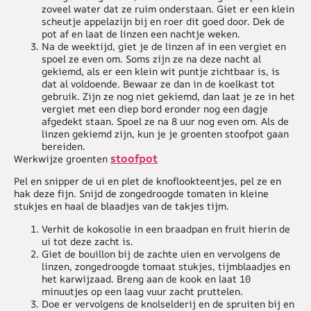
zoveel water dat ze ruim onderstaan. Giet er een klein
scheutje appelazijn bij en roer dit goed door. Dek de
pot af en laat de linzen een nachtje weken.
Na de weektijd, giet je de linzen af in een vergiet en
spoel ze even om. Soms zijn ze na deze nacht al
gekiemd, als er een klein wit puntje zichtbaar is, is
dat al voldoende. Bewaar ze dan in de koelkast tot
gebruik. Zijn ze nog niet gekiemd, dan laat je ze in het
vergiet met een diep bord eronder nog een dagje
afgedekt staan. Spoel ze na 8 uur nog even om. Als de
linzen gekiemd zijn, kun je je groenten stoofpot gaan
bereiden.
stoofpot
Werkwijze groenten
Pel en snipper de ui en plet de knoflookteentjes, pel ze en
hak deze fijn. Snijd de zongedroogde tomaten in kleine
stukjes en haal de blaadjes van de takjes tijm.
Verhit de kokosolie in een braadpan en fruit hierin de
ui tot deze zacht is.
Giet de bouillon bij de zachte uien en vervolgens de
linzen, zongedroogde tomaat stukjes, tijmblaadjes en
het karwijzaad. Breng aan de kook en laat 10
minuutjes op een laag vuur zacht pruttelen.
Doe er vervolgens de knolselderij en de spruiten bij en